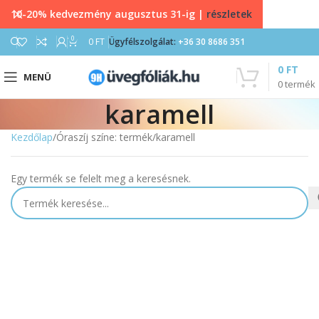
10-20% kedvezmény augusztus 31-ig |
részletek
0
0
FT
Ügyfélszolgálat:
+36 30 8686 351
0
FT
MENÜ
0
termék
karamell
Kezdőlap
Óraszíj színe: termék
karamell
Egy termék se felelt meg a keresésnek.