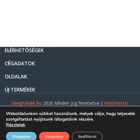
ELÉRHETŐSÉGEK
CÉGADATOK
OLDALAK
ÚJ TERMÉKEK
ÜvegFóliák.hu
2026 Minden jog fenntartva |
Készítette:
Gasztro Net Kft.
Weboldalunkon sütiket használunk, melyek célja, hogy teljesebb
szolgáltatást nyújtsunk látogatóink részére.
Részletek
0
Elfogadom
Elutasítom
Beállítások