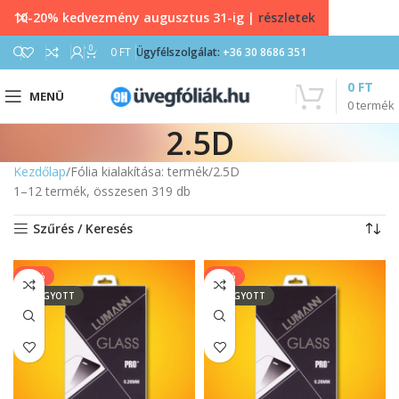
10-20% kedvezmény augusztus 31-ig |
részletek
0
0
FT
Ügyfélszolgálat:
+36 30 8686 351
0
FT
MENÜ
0
termék
2.5D
Kezdőlap
Fólia kialakítása: termék
2.5D
1–12 termék, összesen 319 db
Szűrés / Keresés
-14%
-14%
ELFOGYOTT
ELFOGYOTT