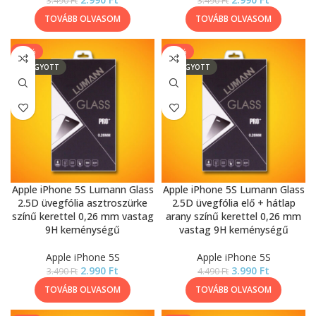
3.490
Ft
3.490
Ft
TOVÁBB OLVASOM
TOVÁBB OLVASOM
-14%
-11%
ELFOGYOTT
ELFOGYOTT
Apple iPhone 5S Lumann Glass
Apple iPhone 5S Lumann Glass
2.5D üvegfólia asztroszürke
2.5D üvegfólia elő + hátlap
színű kerettel 0,26 mm vastag
arany színű kerettel 0,26 mm
9H keménységű
vastag 9H keménységű
Apple iPhone 5S
Apple iPhone 5S
2.990
Ft
3.990
Ft
3.490
Ft
4.490
Ft
TOVÁBB OLVASOM
TOVÁBB OLVASOM