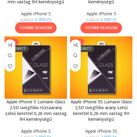
mm vastag 9H keménységű
keménységű
Apple iPhone 5
Apple iPhone 5
3.990
Ft
2.990
Ft
4.490
Ft
3.490
Ft
TOVÁBB OLVASOM
TOVÁBB OLVASOM
-14%
-14%
ELFOGYOTT
ELFOGYOTT
Apple iPhone 5 Lumann Glass
Apple iPhone 5S Lumann Glass
2.5D üvegfólia rózsaarany
2.5D üvegfólia arany színű
színű kerettel 0,26 mm vastag
kerettel 0,26 mm vastag 9H
9H keménységű
keménységű
Apple iPhone 5
Apple iPhone 5S
2.990
Ft
2.990
Ft