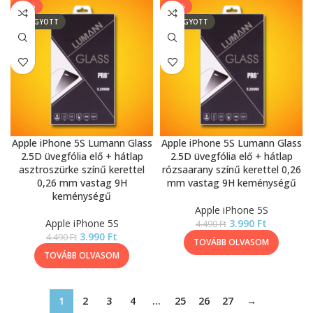
-11%
-11%
ELFOGYOTT
ELFOGYOTT
Apple iPhone 5S Lumann Glass
Apple iPhone 5S Lumann Glass
2.5D üvegfólia elő + hátlap
2.5D üvegfólia elő + hátlap
asztroszürke színű kerettel
rózsaarany színű kerettel 0,26
0,26 mm vastag 9H
mm vastag 9H keménységű
keménységű
Apple iPhone 5S
Apple iPhone 5S
3.990
Ft
4.490
Ft
3.990
Ft
4.490
Ft
TOVÁBB OLVASOM
TOVÁBB OLVASOM
1
2
3
4
…
25
26
27
→