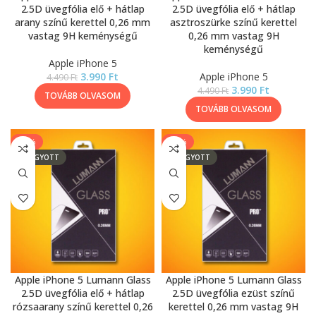
2.5D üvegfólia elő + hátlap
2.5D üvegfólia elő + hátlap
arany színű kerettel 0,26 mm
asztroszürke színű kerettel
vastag 9H keménységű
0,26 mm vastag 9H
keménységű
Apple iPhone 5
3.990
Ft
Apple iPhone 5
4.490
Ft
3.990
Ft
4.490
Ft
TOVÁBB OLVASOM
TOVÁBB OLVASOM
-11%
-14%
ELFOGYOTT
ELFOGYOTT
Apple iPhone 5 Lumann Glass
Apple iPhone 5 Lumann Glass
2.5D üvegfólia elő + hátlap
2.5D üvegfólia ezüst színű
rózsaarany színű kerettel 0,26
kerettel 0,26 mm vastag 9H