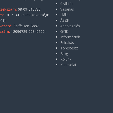
Szállítás
yzékszám:
08-09-015785
Vásárlás
m:
14171341-2-08 (közösségi:
Elállás
41)
ÁSZF
vezető:
Raiffeisen Bank
Adatkezelés
szám:
12096729-00346100-
GYIK
Információk
Felrakás
Törésteszt
Blog
Rólunk
Kapcsolat