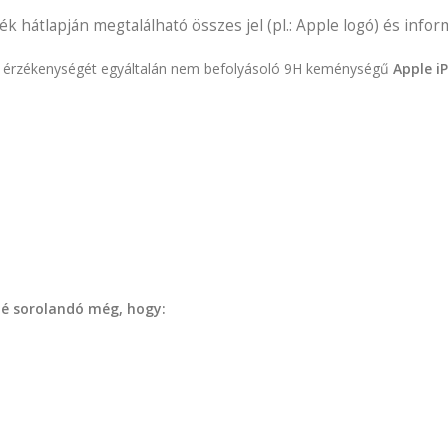
ék hátlapján megtalálható összes jel (pl.: Apple logó) és informá
ület érzékenységét egyáltalán nem befolyásoló 9H keménységű
Apple i
zé sorolandó még, hogy: