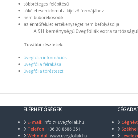
többréteges felépítésű
tökéletesen idomul a kijelző formájához
nem buborékosodik
az érintőfelület érzékenységét nem befolyásolja
A 9H keménységű üvegfóliák extra tartósságuk
További részletek:
üvegfólia információk
üvegfólia felrakása
üvegfólia törésteszt
ELÉRHETŐSÉGEK
CÉGADA
E-mail:
info @ uvegfoliak.hu
Cégnév
Telefon:
+36 30 8686 351
Székhel
Weboldal:
www.uvegfoliak.hu
Levelezé