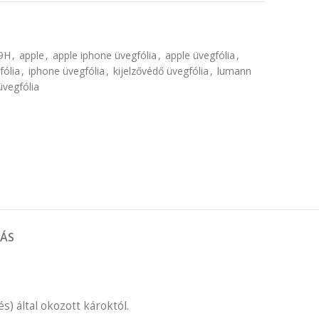
9H
,
apple
,
apple iphone üvegfólia
,
apple üvegfólia
,
fólia
,
iphone üvegfólia
,
kijelzővédő üvegfólia
,
lumann
üvegfólia
TÁS
s) által okozott károktól.