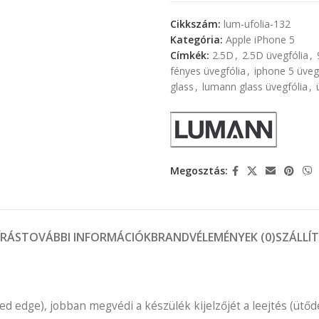
Cikkszám:
lum-ufolia-132
Kategória:
Apple iPhone 5
Címkék:
2.5D
,
2.5D üvegfólia
,
fényes üvegfólia
,
iphone 5 üveg
glass
,
lumann glass üvegfólia
,
Megosztás:
ÍRÁS
TOVÁBBI INFORMÁCIÓK
BRAND
VÉLEMÉNYEK (0)
SZÁLLÍ
ed edge), jobban megvédi a készülék kijelzőjét a leejtés (ütődé