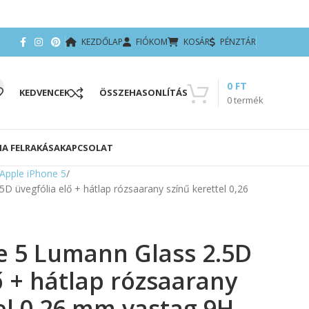
KEZDŐLAP
FIÓKOM
KOSÁR
PÉNZTÁR
0
FT
KEDVENCEK
ÖSSZEHASONLÍTÁS
0
termék
IA FELRAKÁSA
KAPCSOLAT
Apple iPhone 5
D üvegfólia elő + hátlap rózsaarany színű kerettel 0,26
e 5 Lumann Glass 2.5D
ő + hátlap rózsaarany
el 0,26 mm vastag 9H