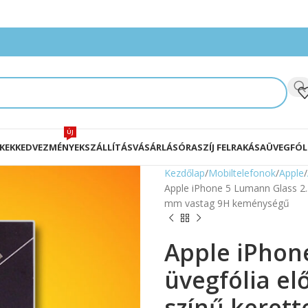
ÚJ
KEK
KEDVEZMÉNYEK
SZÁLLÍTÁS
VÁSÁRLÁS
ÓRASZÍJ FELRAKÁSA
ÜVEGFÓL
Kezdőlap
Mobiltelefonok
Apple
Apple iPhone 5 Lumann Glass 2.5
mm vastag 9H keménységű
Apple iPhon
üvegfólia el
színű kerett