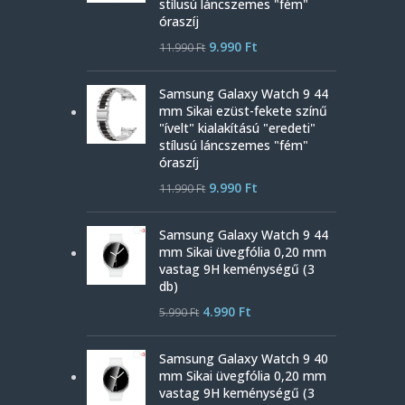
stílusú láncszemes "fém"
óraszíj
9.990
Ft
11.990
Ft
Samsung Galaxy Watch 9 44
mm Sikai ezüst-fekete színű
"ívelt" kialakítású "eredeti"
stílusú láncszemes "fém"
óraszíj
9.990
Ft
11.990
Ft
Samsung Galaxy Watch 9 44
mm Sikai üvegfólia 0,20 mm
vastag 9H keménységű (3
db)
4.990
Ft
5.990
Ft
Samsung Galaxy Watch 9 40
mm Sikai üvegfólia 0,20 mm
vastag 9H keménységű (3