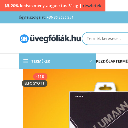
10-20% kedvezmény augusztus 31-ig |
részletek
Ügyfélszolgálat:
+36 30 8686 351
TERMÉKEK
KEZDŐLAP
TERMÉ
-11%
ELFOGYOTT