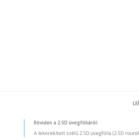
LE
Röviden a 2.5D üvegfóliáról:
A lekerekített szélű 2.5D üvegfólia (2.5D round