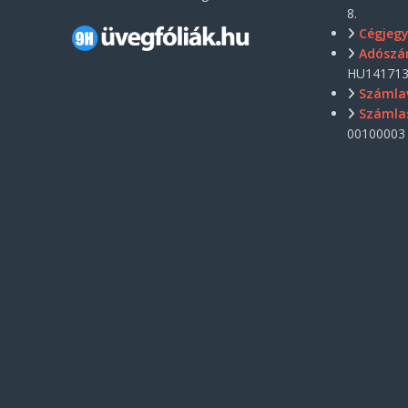
8.
Cégjeg
Adószá
HU141713
Számla
Számla
00100003