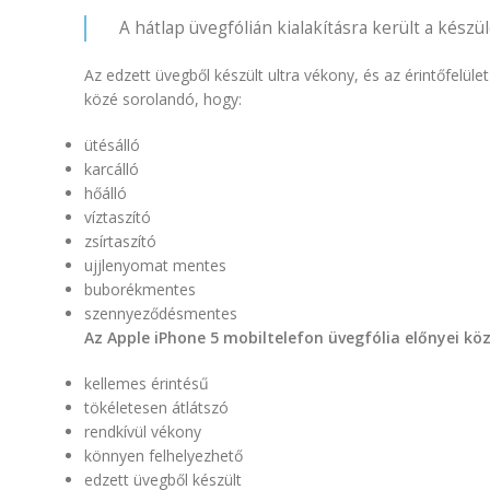
A hátlap üvegfólián kialakításra került a készül
Az edzett üvegből készült ultra vékony, és az érintőfel
közé sorolandó, hogy:
ütésálló
karcálló
hőálló
víztaszító
zsírtaszító
ujjlenyomat mentes
buborékmentes
szennyeződésmentes
Az Apple iPhone 5 mobiltelefon üvegfólia előnyei kö
kellemes érintésű
tökéletesen átlátszó
rendkívül vékony
könnyen felhelyezhető
edzett üvegből készült