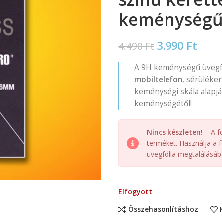
keménység
3.990
Ft
4.490
Ft
A 9H keménységű üvegfó
mobiltelefon
, sérüléke
keménységi skála alapjá
keménységétől!
Nincs készleten!
– A f
terméket. Használja a f
üvegfólia megtalálásába
Elfogyott
Összehasonlításhoz