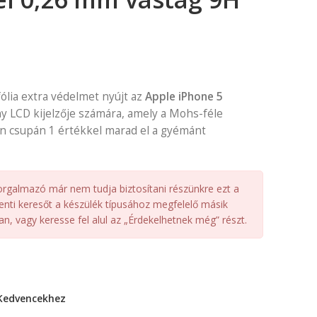
ű
lia extra védelmet nyújt az
Apple iPhone 5
ny LCD kijelzője számára, amely a Mohs-féle
n csupán 1 értékkel marad el a gyémánt
orgalmazó már nem tudja biztosítani részünkre ezt a
enti keresőt a készülék típusához megfelelő másik
n, vagy keresse fel alul az „Érdekelhetnek még” részt.
Kedvencekhez