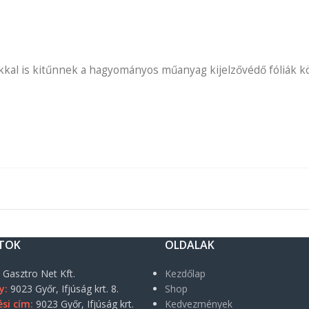
kal is kitűnnek a hagyományos műanyag kijelzővédő fóliák köz
TOK
OLDALAK
:
Gasztro Net Kft.
Kezdőlap
y:
9023 Győr, Ifjúság krt. 8.
Shop
si cím:
9023 Győr, Ifjúság krt.
Kedvezmények