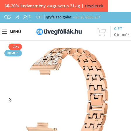
10-20% kedvezmény augusztus 31-ig |
részletek
0
0
FT
Ügyfélszolgálat:
+36 30 8686 351
0
FT
MENÜ
0
termék
-20%
KIEMELT