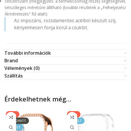
célszerszám (megjegyzés: a termékcsomag része) segítségével,
tetszőleges méretűre állítható (további részletek a „Felhelyezés/
Átméretezés” fül alatt)
Az impozáns, rozsdamentes acélból készült szíj,
kényelmesen fonja körül a csuklót.
További információk
Brand
Vélemények (0)
Szállítás
Érdekelhetnek még…
-40%
-20%
ELFOGYOTT
KIEMELT
KIEMELT