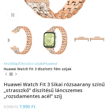
Nagyítás
Kezdőlap
Okosóra szíjak
Huawei
Huawei Watch Fit 3 díszített fém szíjak
Huawei Watch Fit 3 Sikai rózsaarany színű
„strasszkő” díszítésű láncszemes
„rozsdamentes acél” szíj
7.990
Ft
9.990
Ft