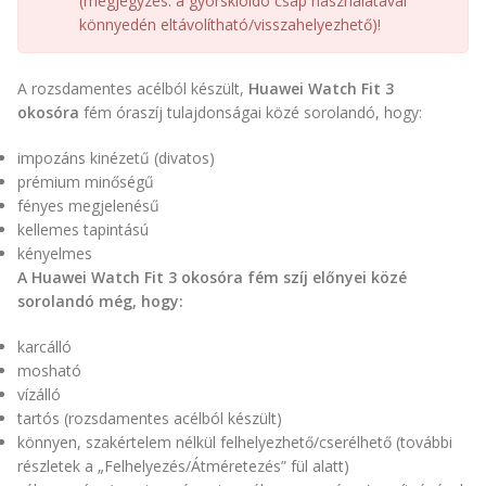
(megjegyzés: a gyorskioldó csap használatával
könnyedén eltávolítható/visszahelyezhető)!
A rozsdamentes acélból készült,
Huawei Watch Fit 3
okosóra
fém óraszíj tulajdonságai közé sorolandó, hogy:
impozáns kinézetű (divatos)
prémium minőségű
fényes megjelenésű
kellemes tapintású
kényelmes
A Huawei Watch Fit 3 okosóra fém szíj előnyei közé
sorolandó még, hogy:
karcálló
mosható
vízálló
tartós (rozsdamentes acélból készült)
könnyen, szakértelem nélkül felhelyezhető/cserélhető (további
részletek a „Felhelyezés/Átméretezés” fül alatt)