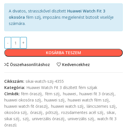
A divatos, strasszkővel díszített
Huawei Watch Fit 3
okosóra
fém szíj, impozáns megjelenést biztosít viselője
számára.
KOSÁRBA TESZEM
Összehasonlításhoz
Kedvencekhez
Cikkszám:
sikai-watch-szij-4355
Kategória:
Huawei Watch Fit 3 díszített fém szíjak
Címkék:
fém óraszíj
,
fém szíj
,
huawei
,
huawei fit 3 óraszíj
,
huawei okosóra szíj
,
huawei szíj
,
huawei watch fém szíj
,
huawei watch fit óraszíj
,
huawei watch szíj
,
láncszemes szíj
,
okosóra szíj
,
óraszíj
,
pótszíj
,
rozsdamentes acél szíj
,
sikai
,
sikai szíj
,
szíj
,
univerzális óraszíj
,
univerzális szíj
,
watch fit 3
óraszíj