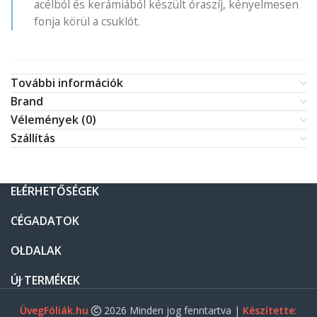
acélból és kerámiából készült óraszíj, kényelmesen
fonja körül a csuklót.
További információk
Brand
Vélemények (0)
Szállítás
ELÉRHETŐSÉGEK
CÉGADATOK
OLDALAK
ÚJ TERMÉKEK
ÜvegFóliák.hu
2026 Minden jog fenntartva |
Készítette: