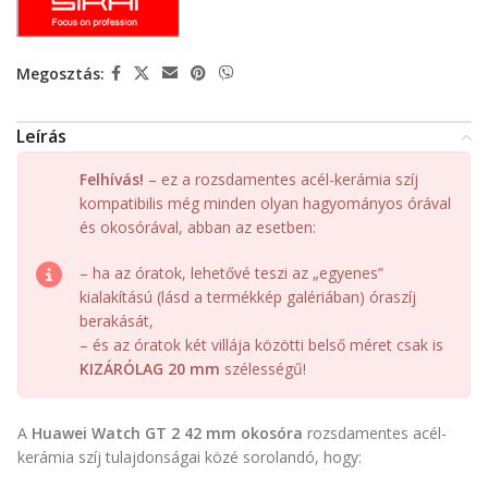
Megosztás:
Leírás
Felhívás!
– ez a rozsdamentes acél-kerámia szíj
kompatibilis még minden olyan hagyományos órával
és okosórával, abban az esetben:
– ha az óratok, lehetővé teszi az „egyenes”
kialakítású (lásd a termékkép galériában) óraszíj
berakását,
– és az óratok két villája közötti belső méret csak is
KIZÁRÓLAG 20 mm
szélességű!
A
Huawei Watch GT 2 42 mm okosóra
rozsdamentes acél-
kerámia szíj tulajdonságai közé sorolandó, hogy: