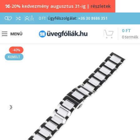
10-20% kedvezmény augusztus 31-ig |
részletek
0
0
FT
Ügyfélszolgálat:
+36 30 8686 351
0
FT
MENÜ
0
termék
-40%
KIEMELT