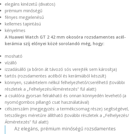
elegáns kinézetű (divatos)
prémium minőségű
fényes megjelenésű
kellemes tapintású
kényelmes
A Huawei Watch GT 2 42 mm okosóra rozsdamentes acél-
kerámia szíj előnyei közé sorolandó még, hogy:
mosható
vízálló
izzadásálló (a bőrön át távozó sós verejték sem károsítja)
tartós (rozsdamentes acélból és kerámiából készült)
könnyen, szakértelem nélkül felhelyezhető/cserélhető (további
részletek a „Felhelyezés/Átméretezés” fül alatt)
a csuklóra gyorsan felrakható és onnan könnyedén levehető (a
nyomógombos pillangó csat használatával)
célszerszám (megjegyzés: a termékcsomag része) segítségével,
tetszőleges méretűre állítható (további részletek a „Felhelyezés/
Átméretezés” fül alatt)
Az elegáns, prémium minőségű rozsdamentes