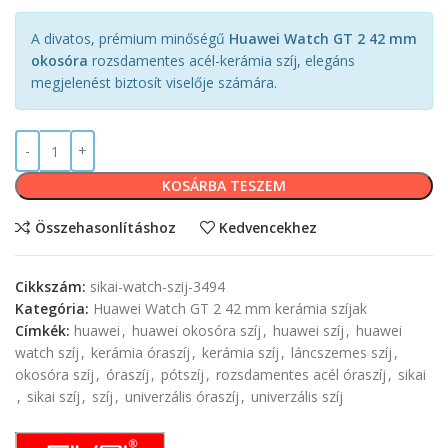
A divatos, prémium minőségű
Huawei Watch GT 2 42 mm
okosóra
rozsdamentes acél-kerámia szíj, elegáns
megjelenést biztosít viselője számára.
KOSÁRBA TESZEM
Összehasonlításhoz
Kedvencekhez
Cikkszám:
sikai-watch-szij-3494
Kategória:
Huawei Watch GT 2 42 mm kerámia szíjak
Címkék:
huawei
,
huawei okosóra szíj
,
huawei szíj
,
huawei
watch szíj
,
kerámia óraszíj
,
kerámia szíj
,
láncszemes szíj
,
okosóra szíj
,
óraszíj
,
pótszíj
,
rozsdamentes acél óraszíj
,
sikai
,
sikai szíj
,
szíj
,
univerzális óraszíj
,
univerzális szíj