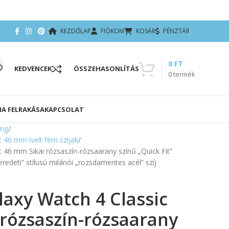
KEZDŐLAP
FIÓKOM
KOSÁR
PÉNZTÁR
0
FT
KEDVENCEK
ÖSSZEHASONLÍTÁS
0
termék
IA FELRAKÁSA
KAPCSOLAT
ng
 46 mm ívelt fém szíjak
46 mm Sikai rózsaszín-rózsaarany színű „Quick Fit”
„eredeti” stílusú milánói „rozsdamentes acél” szíj
axy Watch 4 Classic
rózsaszín-rózsaarany