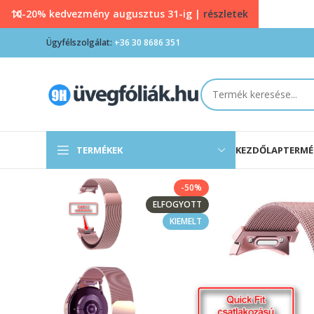
10-20% kedvezmény augusztus 31-ig |
részletek
Ügyfélszolgálat:
+36 30 8686 351
TERMÉKEK
KEZDŐLAP
TERMÉ
-50%
ELFOGYOTT
KIEMELT