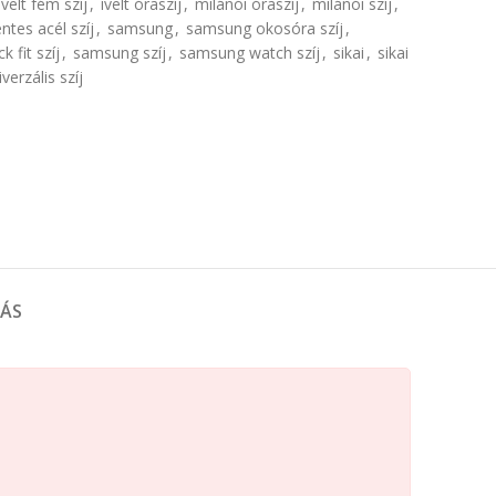
ívelt fém szíj
,
ívelt óraszíj
,
milánói óraszíj
,
milánói szíj
,
tes acél szíj
,
samsung
,
samsung okosóra szíj
,
 fit szíj
,
samsung szíj
,
samsung watch szíj
,
sikai
,
sikai
iverzális szíj
TÁS