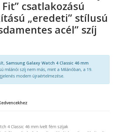
 Fit” csatlakozású
kítású „eredeti” stílusú
sdamentes acél” szíj
lt,
Samsung Galaxy Watch 4 Classic 46 mm
sú milánói szíj nem más, mint a Milánóban, a 19.
gjelenés modern újraértelmezése.
Kedvencekhez
6
h 4 Classic 46 mm ívelt fém szíjak