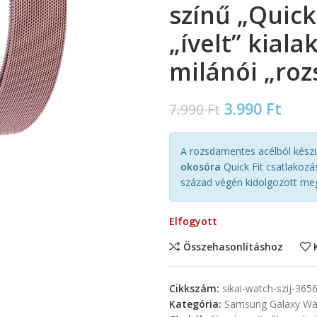
színű „Quick
„ívelt” kiala
milánói „roz
3.990
Ft
7.990
Ft
A rozsdamentes acélból készü
okosóra
Quick Fit csatlakozá
század végén kidolgozott me
Elfogyott
Összehasonlításhoz
Cikkszám:
sikai-watch-szij-365
Kategória:
Samsung Galaxy Watc