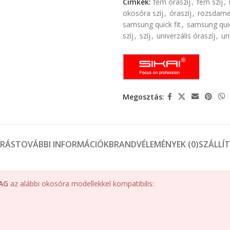
Címkék:
fém óraszíj
,
fém szíj
,
okosóra szíj
,
óraszíj
,
rozsdamen
samsung quick fit
,
samsung quick
szíj
,
szíj
,
univerzális óraszíj
,
un
Megosztás:
ÍRÁS
TOVÁBBI INFORMÁCIÓK
BRAND
VÉLEMÉNYEK (0)
SZÁLLÍ
LAG
az alábbi okosóra modellekkel kompatibilis: