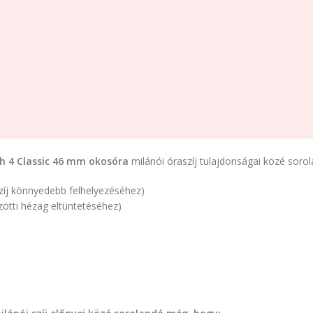
 4 Classic 46 mm okosóra
milánói óraszíj tulajdonságai közé soro
íj könnyedebb felhelyezéséhez)
özötti hézag eltüntetéséhez)