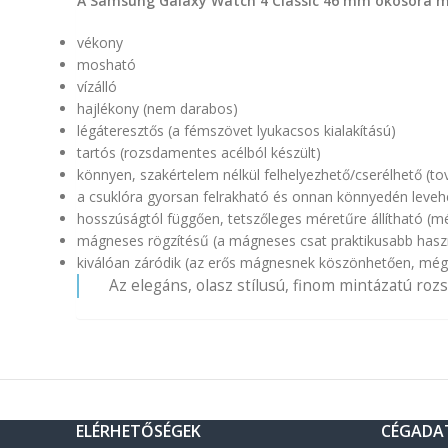
A Samsung Galaxy Watch 4 Classic 46 mm okosóra mil
vékony
mosható
vízálló
hajlékony (nem darabos)
légáteresztős (a fémszövet lyukacsos kialakítású)
tartós (rozsdamentes acélból készült)
könnyen, szakértelem nélkül felhelyezhető/cserélhető (tová
a csuklóra gyorsan felrakható és onnan könnyedén leveh
hosszúságtól függően, tetszőleges méretűre állítható (m
mágneses rögzítésű (a mágneses csat praktikusabb haszn
kiválóan záródik (az erős mágnesnek köszönhetően, még er
Az elegáns, olasz stílusú, finom mintázatú ro
ELÉRHETŐSÉGEK
CÉGADA