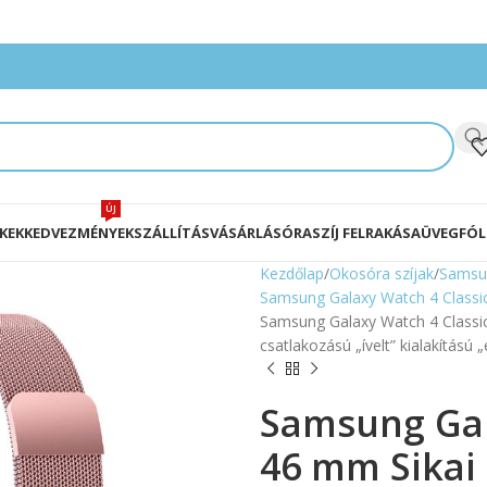
ÚJ
KEK
KEDVEZMÉNYEK
SZÁLLÍTÁS
VÁSÁRLÁS
ÓRASZÍJ FELRAKÁSA
ÜVEGFÓL
Kezdőlap
Okosóra szíjak
Samsu
Samsung Galaxy Watch 4 Classic
Samsung Galaxy Watch 4 Classic 
csatlakozású „ívelt” kialakítású 
Samsung Gal
46 mm Sikai 