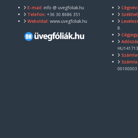
E-mail:
info @ uvegfoliak.hu
Cégnév
Telefon:
+36 30 8686 351
Székhel
Weboldal:
www.uvegfoliak.hu
Levelezé
8.
Cégjeg
Adószá
HU141713
Számla
Számla
00100003