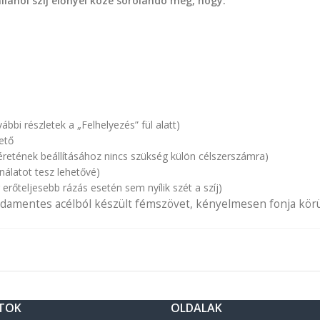
ánói szíj előnyei közé sorolandó még, hogy:
bbi részletek a „Felhelyezés” fül alatt)
ető
éretének beállításához nincs szükség külön célszerszámra)
álatot tesz lehetővé)
őteljesebb rázás esetén sem nyílik szét a szíj)
zsdamentes acélból készült fémszövet, kényelmesen fonja körül
TOK
OLDALAK