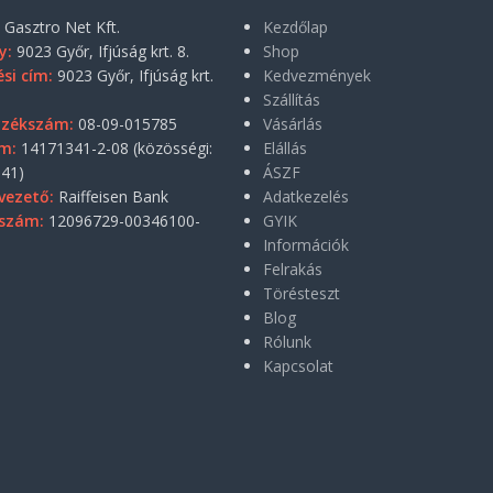
:
Gasztro Net Kft.
Kezdőlap
y:
9023 Győr, Ifjúság krt. 8.
Shop
si cím:
9023 Győr, Ifjúság krt.
Kedvezmények
Szállítás
yzékszám:
08-09-015785
Vásárlás
m:
14171341-2-08 (közösségi:
Elállás
41)
ÁSZF
vezető:
Raiffeisen Bank
Adatkezelés
szám:
12096729-00346100-
GYIK
Információk
Felrakás
Törésteszt
Blog
Rólunk
Kapcsolat