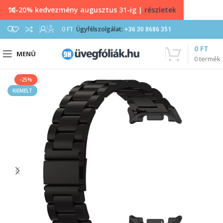
10-20% kedvezmény augusztus 31-ig |
részletek
0
0
FT
Ügyfélszolgálat:
+36 30 8686 351
0
FT
MENÜ
0
termék
-25%
KIEMELT