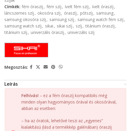
szíjak
Címkék:
fém óraszíj
,
fém szíj
,
ívelt fém szíj
,
ívelt óraszíj
,
láncszemes szíj
,
okosóra szíj
,
óraszíj
,
pótszíj
,
samsung
,
samsung okosóra szíj
,
samsung szíj
,
samsung watch fém szíj
,
samsung watch szíj
,
sikai
,
sikai szíj
,
szíj
,
titánium óraszíj
,
titánium szíj
,
univerzális óraszíj
,
univerzális szíj
Megosztás:
Leírás
Felhívás!
– ez a fém óraszíj kompatibilis még
minden olyan hagyományos órával és okosórával,
abban az esetben:
– ha az óratok, lehetővé teszi az „egyenes”
kialakítású (lásd a termékkép galériában) óraszíj