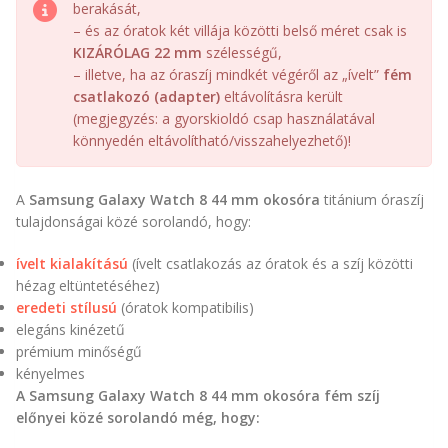
berakását,
– és az óratok két villája közötti belső méret csak is
KIZÁRÓLAG 22 mm
szélességű,
– illetve, ha az óraszíj mindkét végéről az „ívelt”
fém
csatlakozó (adapter)
eltávolításra került
(megjegyzés: a gyorskioldó csap használatával
könnyedén eltávolítható/visszahelyezhető)!
A
Samsung Galaxy Watch 8 44 mm okosóra
titánium óraszíj
tulajdonságai közé sorolandó, hogy:
ívelt kialakítású
(ívelt csatlakozás az óratok és a szíj közötti
hézag eltüntetéséhez)
eredeti stílusú
(óratok kompatibilis)
elegáns kinézetű
prémium minőségű
kényelmes
A Samsung Galaxy Watch 8 44 mm okosóra fém szíj
előnyei közé sorolandó még, hogy: