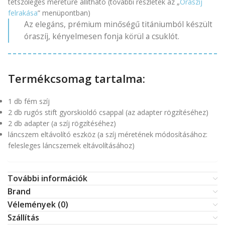
tetszőleges méretűre állítható (további részletek az „
Óraszíj
felrakása
” menüpontban)
Az elegáns, prémium minőségű titániumból készült
óraszíj, kényelmesen fonja körül a csuklót.
Termékcsomag tartalma:
1 db fém szíj
2 db rugós stift gyorskioldó csappal (az adapter rögzítéséhez)
2 db adapter (a szíj rögzítéséhez)
láncszem eltávolító eszköz (a szíj méretének módosításához:
felesleges láncszemek eltávolításához)
További információk
Brand
Vélemények (0)
Szállítás