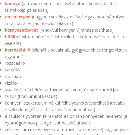
könnyű
(a rozsdamentes acél változathoz képest, lásd a
termékkép galériában)
antiallergén
(nagyon csekély az esély, hogy a bőre bármilyen
irritációt, allergiás reakciót okozna)
környezetbarát
(rendkívül könnyen újrahasznosítható)
hőálló
(extrém hőmérséklet mellett is kellemes érzetet kelt a
viselete)
korrózióálló
(ellenáll a savaknak, gyógyvíznek és tengervíznek
egyaránt)
rozsdaálló
karcálló
mosható
vízálló
izzadásálló (a bőrön át távozó sós verejték sem károsítja)
tartós (titániumból készült)
könnyen, szakértelem nélkül felhelyezhető/cserélhető (további
részletek az „
Óraszíj felrakása
” menüpontban)
a csuklóra gyorsan felrakható és onnan könnyedén levehető (a
nyomógombos pillangó csat használatával)
célszerszám (megjegyzés: a termékcsomag része) segítségével,