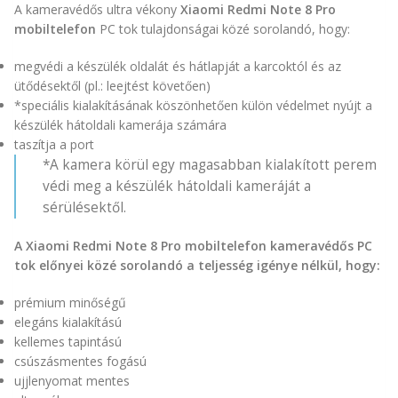
A kameravédős ultra vékony
Xiaomi Redmi Note 8 Pro
mobiltelefon
PC tok tulajdonságai közé sorolandó, hogy:
megvédi a készülék oldalát és hátlapját a karcoktól és az
ütődésektől (pl.: leejtést követően)
*speciális kialakításának köszönhetően külön védelmet nyújt a
készülék hátoldali kamerája számára
taszítja a port
*A kamera körül egy magasabban kialakított perem
védi meg a készülék hátoldali kameráját a
sérülésektől.
A Xiaomi Redmi Note 8 Pro mobiltelefon kameravédős PC
tok előnyei közé sorolandó a teljesség igénye nélkül, hogy:
prémium minőségű
elegáns kialakítású
kellemes tapintású
csúszásmentes fogású
ujjlenyomat mentes