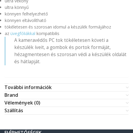
ultra vékony
ultra könnyű
könnyen felhelyezhető
könnyen eltávolítható
tökéletesen és szorosan idomul a készülék formájához
az
üvegfóliákkal
kompatibilis
A kameravédős PC tok tökéletesen követi a
készülék íveit, a gombok és portok formáját,
hézagmentesen és szorosan védi a készülék oldalát
és hátlapját.
További információk
Brand
Vélemények (0)
Szállítás
ELÉRHETŐSÉGEK