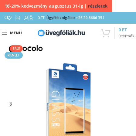
10-20% kedvezmény augusztus 31-ig |
részletek
0
0
FT
Ügyfélszolgálat:
+36 30 8686 351
0
FT
MENÜ
0
termék
SALE
KIEMELT