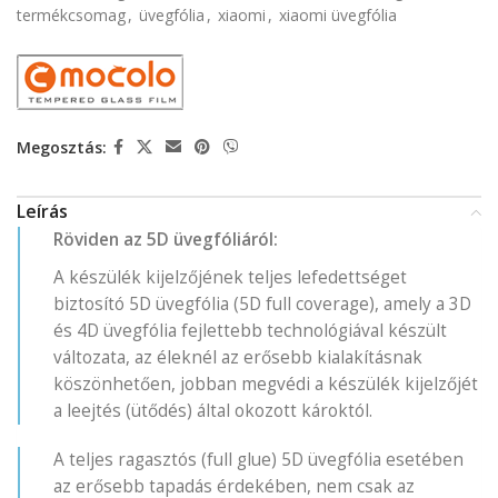
termékcsomag
,
üvegfólia
,
xiaomi
,
xiaomi üvegfólia
Megosztás:
Leírás
Röviden az 5D üvegfóliáról:
A készülék kijelzőjének teljes lefedettséget
biztosító 5D üvegfólia (5D full coverage), amely a 3D
és 4D üvegfólia fejlettebb technológiával készült
változata, az éleknél az erősebb kialakításnak
köszönhetően, jobban megvédi a készülék kijelzőjét
a leejtés (ütődés) által okozott károktól.
A teljes ragasztós (full glue) 5D üvegfólia esetében
az erősebb tapadás érdekében, nem csak az