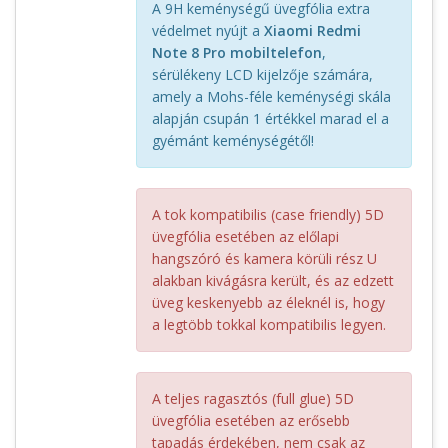
A 9H keménységű üvegfólia extra
védelmet nyújt a
Xiaomi Redmi
Note 8 Pro mobiltelefon
,
sérülékeny LCD kijelzője számára,
amely a Mohs-féle keménységi skála
alapján csupán 1 értékkel marad el a
gyémánt keménységétől!
A tok kompatibilis (case friendly) 5D
üvegfólia esetében az előlapi
hangszóró és kamera körüli rész U
alakban kivágásra került, és az edzett
üveg keskenyebb az éleknél is, hogy
a legtöbb tokkal kompatibilis legyen.
A teljes ragasztós (full glue) 5D
üvegfólia esetében az erősebb
tapadás érdekében, nem csak az