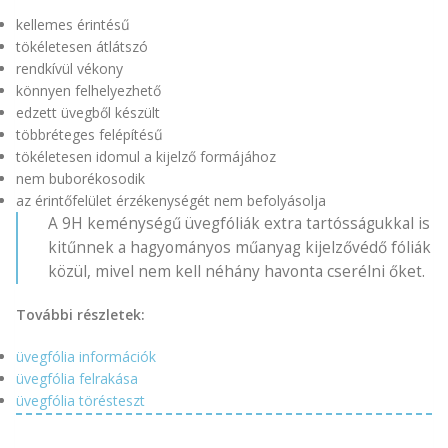
kellemes érintésű
tökéletesen átlátszó
rendkívül vékony
könnyen felhelyezhető
edzett üvegből készült
többréteges felépítésű
tökéletesen idomul a kijelző formájához
nem buborékosodik
az érintőfelület érzékenységét nem befolyásolja
A 9H keménységű üvegfóliák extra tartósságukkal is
kitűnnek a hagyományos műanyag kijelzővédő fóliák
közül, mivel nem kell néhány havonta cserélni őket.
További részletek:
üvegfólia információk
üvegfólia felrakása
üvegfólia törésteszt