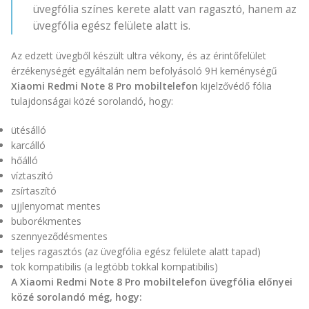
üvegfólia színes kerete alatt van ragasztó, hanem az
üvegfólia egész felülete alatt is.
Az edzett üvegből készült ultra vékony, és az érintőfelület
érzékenységét egyáltalán nem befolyásoló 9H keménységű
Xiaomi Redmi Note 8 Pro mobiltelefon
kijelzővédő fólia
tulajdonságai közé sorolandó, hogy:
ütésálló
karcálló
hőálló
víztaszító
zsírtaszító
ujjlenyomat mentes
buborékmentes
szennyeződésmentes
teljes ragasztós (az üvegfólia egész felülete alatt tapad)
tok kompatibilis (a legtöbb tokkal kompatibilis)
A Xiaomi Redmi Note 8 Pro mobiltelefon üvegfólia előnyei
közé sorolandó még, hogy: