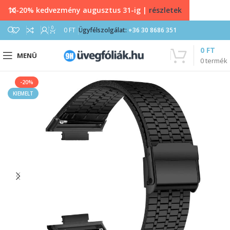
10-20% kedvezmény augusztus 31-ig |
részletek
0
0
FT
Ügyfélszolgálat:
+36 30 8686 351
0
FT
MENÜ
0
termék
-20%
KIEMELT