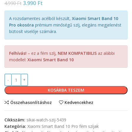
3.990
Ft
4.990
Ft
A rozsdamentes acélból készült,
Xiaomi Smart Band 10
Pro okosóra
prémium minőségű szíj, elegáns megjelenést
biztosít viselője számára.
Felhívás!
– ez a fém szíj,
NEM KOMPATIBILIS
az alábbi
modellel:
Xiaomi Smart Band 10
KOSÁRBA TESZEM
Összehasonlításhoz
Kedvencekhez
Cikkszám:
sikai-watch-szij-5439
Kategória:
Xiaomi Smart Band 10 Pro fém szíjak