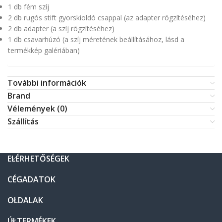
1 db fém szíj
2 db rugós stift gyorskioldó csappal (az adapter rögzítéséhez)
2 db adapter (a szíj rögzítéséhez)
1 db csavarhúzó (a szíj méretének beállításához, lásd a
termékkép galériában)
További információk
Brand
Vélemények (0)
Szállítás
ELÉRHETŐSÉGEK
CÉGADATOK
OLDALAK
ÚJ TERMÉKEK