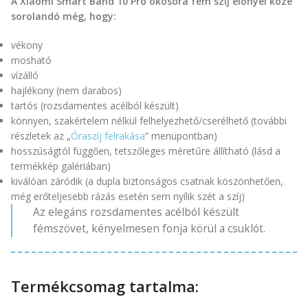
A Xiaomi Smart Band 10 Pro okosóra fém szíj előnyei közé
sorolandó még, hogy:
vékony
mosható
vízálló
hajlékony (nem darabos)
tartós (rozsdamentes acélból készült)
könnyen, szakértelem nélkül felhelyezhető/cserélhető (további
részletek az „
Óraszíj felrakása
” menüpontban)
hosszúságtól függően, tetszőleges méretűre állítható (lásd a
termékkép galériában)
kiválóan záródik (a dupla biztonságos csatnak köszönhetően,
még erőteljesebb rázás esetén sem nyílik szét a szíj)
Az elegáns rozsdamentes acélból készült
fémszövet, kényelmesen fonja körül a csuklót.
Termékcsomag tartalma: