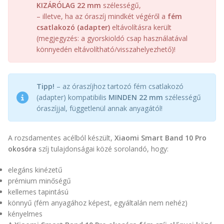
KIZÁRÓLAG 22 mm
szélességű,
– illetve, ha az óraszíj mindkét végéről a
fém
csatlakozó (adapter)
eltávolításra került
(megjegyzés: a gyorskioldó csap használatával
könnyedén eltávolítható/visszahelyezhető)!
Tipp!
– az óraszíjhoz tartozó fém csatlakozó
(adapter) kompatibilis
MINDEN 22 mm
szélességű
óraszíjjal, függetlenül annak anyagától!
A rozsdamentes acélból készült,
Xiaomi Smart Band 10 Pro
okosóra
szíj tulajdonságai közé sorolandó, hogy:
elegáns kinézetű
prémium minőségű
kellemes tapintású
könnyű (fém anyagához képest, egyáltalán nem nehéz)
kényelmes