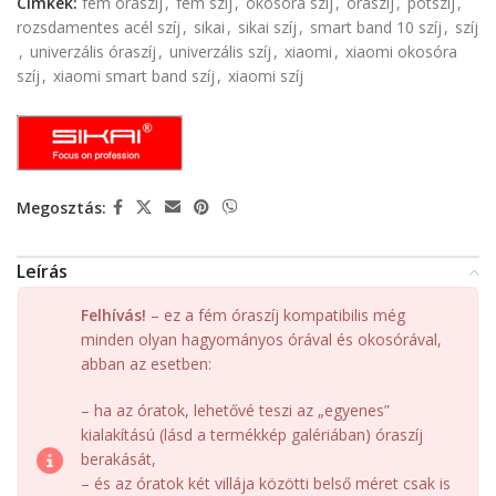
Címkék:
fém óraszíj
,
fém szíj
,
okosóra szíj
,
óraszíj
,
pótszíj
,
rozsdamentes acél szíj
,
sikai
,
sikai szíj
,
smart band 10 szíj
,
szíj
,
univerzális óraszíj
,
univerzális szíj
,
xiaomi
,
xiaomi okosóra
szíj
,
xiaomi smart band szíj
,
xiaomi szíj
Megosztás:
Leírás
Felhívás!
– ez a fém óraszíj kompatibilis még
minden olyan hagyományos órával és okosórával,
abban az esetben:
– ha az óratok, lehetővé teszi az „egyenes”
kialakítású (lásd a termékkép galériában) óraszíj
berakását,
– és az óratok két villája közötti belső méret csak is