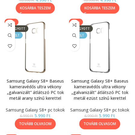
10.990
Ft
10.990
Ft
KOSÁRBA TESZEM
KOSÁRBA TESZEM
-14%
-14%
ELFOGYOTT
ELFOGYOTT
KIEMELT
KIEMELT
Samsung Galaxy S8+ Baseus
Samsung Galaxy S8+ Baseus
kameravédős ultra vékony
kameravédős ultra vékony
„galvanizált” átlátszó PC tok
„galvanizált” átlátszó PC tok
metál arany színű kerettel
metál ezüst színű kerettel
Samsung Galaxy S8+ pc tokok
Samsung Galaxy S8+ pc tokok
5.990
Ft
5.990
Ft
6.990
Ft
6.990
Ft
TOVÁBB OLVASOM
TOVÁBB OLVASOM