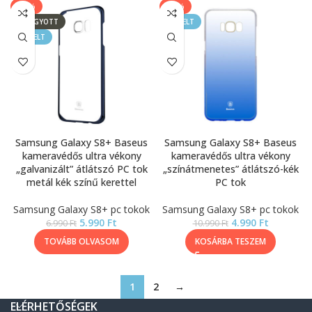
-14%
-55%
ELFOGYOTT
KIEMELT
KIEMELT
Samsung Galaxy S8+ Baseus
Samsung Galaxy S8+ Baseus
kameravédős ultra vékony
kameravédős ultra vékony
„galvanizált” átlátszó PC tok
„színátmenetes” átlátszó-kék
metál kék színű kerettel
PC tok
Samsung Galaxy S8+ pc tokok
Samsung Galaxy S8+ pc tokok
5.990
Ft
4.990
Ft
6.990
Ft
10.990
Ft
TOVÁBB OLVASOM
KOSÁRBA TESZEM
1
2
→
ELÉRHETŐSÉGEK