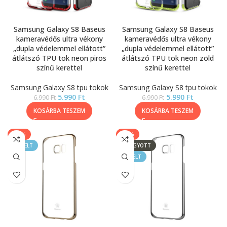
Samsung Galaxy S8 Baseus
Samsung Galaxy S8 Baseus
kameravédős ultra vékony
kameravédős ultra vékony
„dupla védelemmel ellátott”
„dupla védelemmel ellátott”
átlátszó TPU tok neon piros
átlátszó TPU tok neon zöld
színű kerettel
színű kerettel
Samsung Galaxy S8 tpu tokok
Samsung Galaxy S8 tpu tokok
5.990
Ft
5.990
Ft
6.990
Ft
6.990
Ft
KOSÁRBA TESZEM
KOSÁRBA TESZEM
-14%
-14%
KIEMELT
ELFOGYOTT
KIEMELT