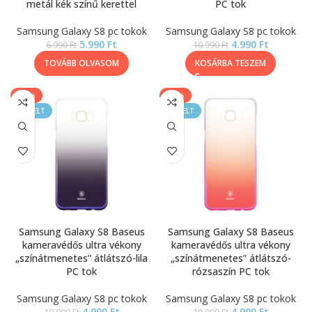
metál kék színű kerettel
PC tok
Samsung Galaxy S8 pc tokok
Samsung Galaxy S8 pc tokok
5.990
Ft
4.990
Ft
6.990
Ft
10.990
Ft
TOVÁBB OLVASOM
KOSÁRBA TESZEM
-55%
-55%
KIEMELT
KIEMELT
Samsung Galaxy S8 Baseus
Samsung Galaxy S8 Baseus
kameravédős ultra vékony
kameravédős ultra vékony
„színátmenetes” átlátszó-lila
„színátmenetes” átlátszó-
PC tok
rózsaszín PC tok
Samsung Galaxy S8 pc tokok
Samsung Galaxy S8 pc tokok
4.990
Ft
4.990
Ft