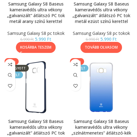
Samsung Galaxy S8 Baseus
Samsung Galaxy S8 Baseus
kameravédős ultra vékony
kameravédős ultra vékony
„galvanizált” átlátszó PC tok
„galvanizált” átlátszó PC tok
metál arany színű kerettel
metál ezüst színű kerettel
Samsung Galaxy S8 pc tokok
Samsung Galaxy S8 pc tokok
5.990
Ft
5.990
Ft
6.990
Ft
6.990
Ft
KOSÁRBA TESZEM
TOVÁBB OLVASOM
-14%
-55%
ELFOGYOTT
KIEMELT
KIEMELT
Samsung Galaxy S8 Baseus
Samsung Galaxy S8 Baseus
kameravédős ultra vékony
kameravédős ultra vékony
„galvanizált” átlátszó PC tok
„színátmenetes” átlátszó-kék