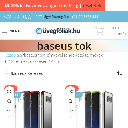
10-20% kedvezmény augusztus 31-ig |
részletek
0
0
FT
Ügyfélszolgálat:
+36 30 8686 351
0
FT
MENÜ
0
termék
baseus tok
Kezdőlap
“baseus tok” címkével rendelkező termékek
1–12 termék, összesen 14 db
Szűrés / Keresés
-14%
-14%
KIEMELT
KIEMELT