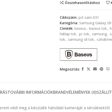
Összehasonlításhoz
Cikkszám:
pct-sam-031
Kategória:
Samsung Galaxy S8+
Címkék:
baseus
,
baseus tok
,
h
hátlap tok
,
pc tok
,
samsung
,
s
tok
,
samsung s8 tok
,
színátme
Megosztás:
ÍRÁS
TOVÁBBI INFORMÁCIÓK
BRAND
VÉLEMÉNYEK (0)
SZÁLLÍ
rem védi meg a készülék hátoldali kameráját a sérülésektől.