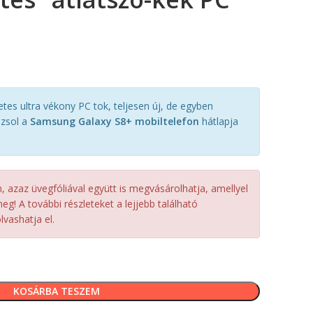
es ultra vékony PC tok, teljesen új, de egyben
ázsol a
Samsung Galaxy S8+ mobiltelefon
hátlapja
azaz üvegfóliával együtt is megvásárolhatja, amellyel
eg! A további részleteket a lejjebb található
vashatja el.
KOSÁRBA TESZEM