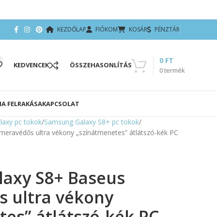
KEZDŐLAP
FIÓKOM
KOSÁR
PÉNZTÁR
0
FT
KEDVENCEK
ÖSSZEHASONLÍTÁS
0
termék
IA FELRAKÁSA
KAPCSOLAT
axy pc tokok
Samsung Galaxy S8+ pc tokok
eravédős ultra vékony „színátmenetes” átlátszó-kék PC
axy S8+ Baseus
 ultra vékony
es” átlátszó-kék PC