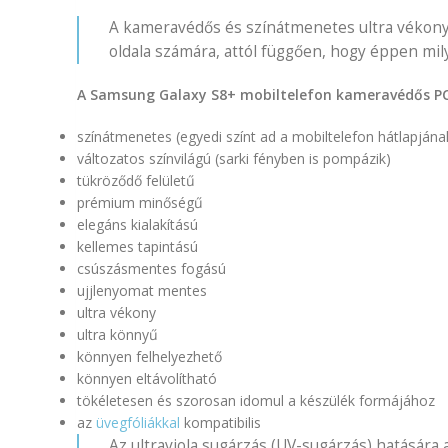
A kameravédős és színátmenetes ultra vékony P
oldala számára, attól függően, hogy éppen mil
A Samsung Galaxy S8+ mobiltelefon kameravédős PC t
színátmenetes (egyedi színt ad a mobiltelefon hátlapjána
változatos színvilágú (sarki fényben is pompázik)
tükröződő felületű
prémium minőségű
elegáns kialakítású
kellemes tapintású
csúszásmentes fogású
ujjlenyomat mentes
ultra vékony
ultra könnyű
könnyen felhelyezhető
könnyen eltávolítható
tökéletesen és szorosan idomul a készülék formájához
az
üvegfóliákkal
kompatibilis
Az ultraviola sugárzás (UV-sugárzás) hatására 