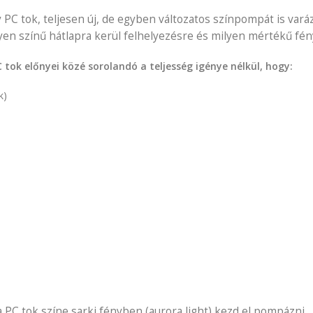
C tok, teljesen új, de egyben változatos színpompát is vará
yen színű hátlapra kerül felhelyezésre és milyen mértékű fény
ok előnyei közé sorolandó a teljesség igénye nélkül, hogy:
k)
a PC tok színe sarki fényben (aurora light) kezd el pompázni.