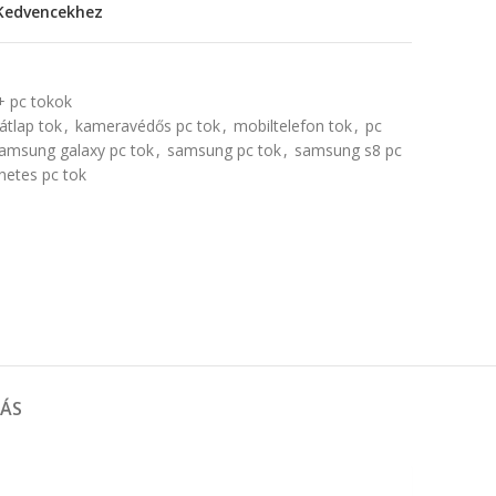
Kedvencekhez
 pc tokok
átlap tok
,
kameravédős pc tok
,
mobiltelefon tok
,
pc
amsung galaxy pc tok
,
samsung pc tok
,
samsung s8 pc
netes pc tok
TÁS