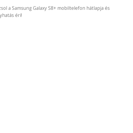
zsol a Samsung Galaxy S8+ mobiltelefon hátlapja és
hatás éri!