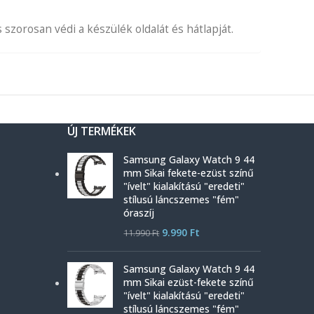
zorosan védi a készülék oldalát és hátlapját.
ÚJ TERMÉKEK
Samsung Galaxy Watch 9 44
mm Sikai fekete-ezüst színű
"ívelt" kialakítású "eredeti"
stílusú láncszemes "fém"
óraszíj
9.990
Ft
11.990
Ft
Samsung Galaxy Watch 9 44
mm Sikai ezüst-fekete színű
"ívelt" kialakítású "eredeti"
stílusú láncszemes "fém"