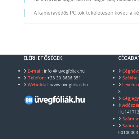
A kameravédős PC tok tökéletesen követi a kés
ELÉRHETŐSÉGEK
CÉGADA
E-mail:
info @ uvegfoliak.hu
Cégnév
Telefon:
+36 30 8686 351
Székhel
Weboldal:
www.uvegfoliak.hu
Levelezé
8.
Cégjeg
Adószá
HU141713
Számla
Számla
00100003