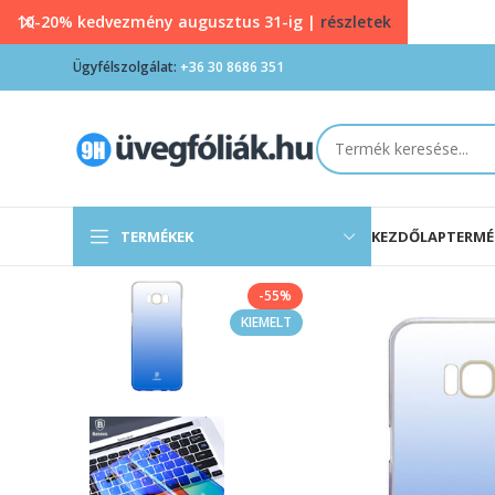
10-20% kedvezmény augusztus 31-ig |
részletek
Ügyfélszolgálat:
+36 30 8686 351
TERMÉKEK
KEZDŐLAP
TERMÉ
-55%
KIEMELT