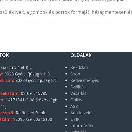
zülék íveit, a gombok és portok formáját, hézagmentesen és s
TOK
OLDALAK
:
Gasztro Net Kft.
Kezdőlap
y:
9023 Győr, Ifjúság krt. 8.
Shop
si cím:
9023 Győr, Ifjúság krt.
Kedvezmények
Szállítás
yzékszám:
08-09-015785
Vásárlás
m:
14171341-2-08 (közösségi:
Elállás
41)
ÁSZF
vezető:
Raiffeisen Bank
Adatkezelés
szám:
12096729-00346100-
GYIK
Információk