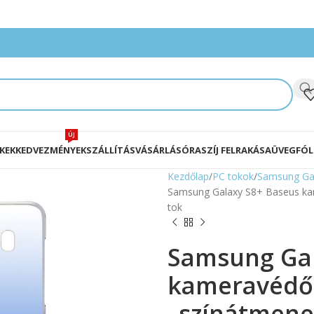
ÚJ
KEK
KEDVEZMÉNYEK
SZÁLLÍTÁS
VÁSÁRLÁS
ÓRASZÍJ FELRAKÁSA
ÜVEGFÓL
Kezdőlap
PC tokok
Samsung Gal
Samsung Galaxy S8+ Baseus kam
tok
Samsung Gal
kameravédős
„színátmenet