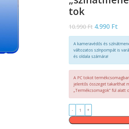
tok
4.990
Ft
10.990
Ft
A kameravédős és színátmenet
változatos színpompát is var
és oldala számára!
A PC tokot termékcsomagban, 
jelentős összeget takaríthat m
„Termékcsomagok” fül alatt ol