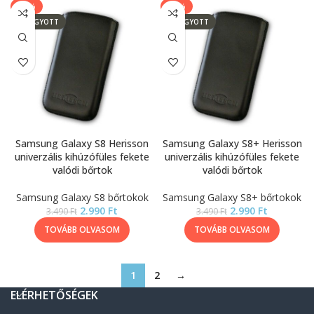
-14%
-14%
ELFOGYOTT
ELFOGYOTT
Samsung Galaxy S8 Herisson
Samsung Galaxy S8+ Herisson
univerzális kihúzófüles fekete
univerzális kihúzófüles fekete
valódi bőrtok
valódi bőrtok
Samsung Galaxy S8 bőrtokok
Samsung Galaxy S8+ bőrtokok
2.990
Ft
2.990
Ft
3.490
Ft
3.490
Ft
TOVÁBB OLVASOM
TOVÁBB OLVASOM
1
2
→
ELÉRHETŐSÉGEK