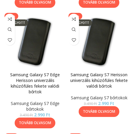
TOVÁBB OLVASOM
TOVÁBB OLVASOM
-14%
-14%
ELFOGYOTT
ELFOGYOTT
Samsung Galaxy S7 Edge
Samsung Galaxy S7 Herisson
Herisson univerzális
univerzális kihúzófüles fekete
kihúzófüles fekete valódi
valódi bőrtok
bőrtok
Samsung Galaxy S7 bőrtokok
Samsung Galaxy S7 Edge
2.990
Ft
3.490
Ft
bőrtokok
TOVÁBB OLVASOM
2.990
Ft
3.490
Ft
TOVÁBB OLVASOM