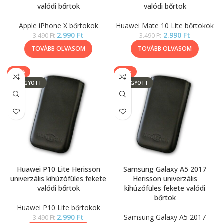
valódi bőrtok
valódi bőrtok
Apple iPhone X bőrtokok
Huawei Mate 10 Lite bőrtokok
2.990
Ft
2.990
Ft
3.490
Ft
3.490
Ft
TOVÁBB OLVASOM
TOVÁBB OLVASOM
-14%
-14%
ELFOGYOTT
ELFOGYOTT
Huawei P10 Lite Herisson
Samsung Galaxy A5 2017
univerzális kihúzófüles fekete
Herisson univerzális
valódi bőrtok
kihúzófüles fekete valódi
bőrtok
Huawei P10 Lite bőrtokok
2.990
Ft
Samsung Galaxy A5 2017
3.490
Ft