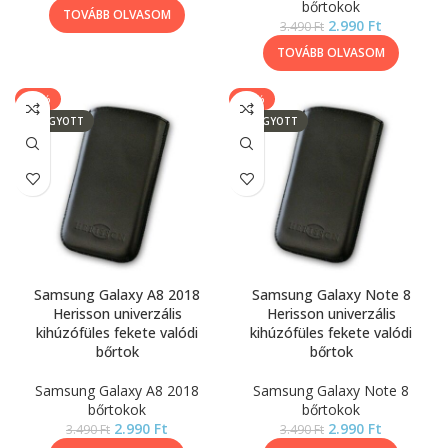
bőrtokok
TOVÁBB OLVASOM
2.990
Ft
3.490
Ft
TOVÁBB OLVASOM
-14%
-14%
ELFOGYOTT
ELFOGYOTT
Samsung Galaxy A8 2018
Samsung Galaxy Note 8
Herisson univerzális
Herisson univerzális
kihúzófüles fekete valódi
kihúzófüles fekete valódi
bőrtok
bőrtok
Samsung Galaxy A8 2018
Samsung Galaxy Note 8
bőrtokok
bőrtokok
2.990
Ft
2.990
Ft
3.490
Ft
3.490
Ft