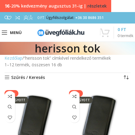
10-20% kedvezmény augusztus 31-ig |
részletek
0
0
FT
Ügyfélszolgálat:
+36 30 8686 351
0
FT
MENÜ
0
termék
herisson tok
Kezdőlap
“herisson tok” címkével rendelkező termékek
1–12 termék, összesen 16 db
Szűrés / Keresés
-14%
-14%
ELFOGYOTT
ELFOGYOTT