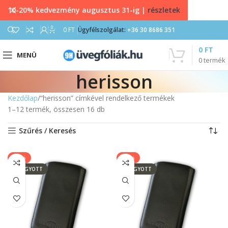
10-20% kedvezmény augusztus 31-ig |
részletek
0
0
FT
Ügyfélszolgálat:
+36 30 8686 351
0
FT
MENÜ
0
termék
herisson
Kezdőlap
“herisson” címkével rendelkező termékek
1–12 termék, összesen 16 db
Szűrés / Keresés
-14%
-14%
ELFOGYOTT
ELFOGYOTT