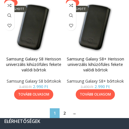
-14%
-14%
ELFOGYOTT
ELFOGYOTT
Samsung Galaxy S8 Herisson
Samsung Galaxy S8+ Herisson
univerzális kihúzófüles fekete
univerzális kihúzófüles fekete
valódi bőrtok
valódi bőrtok
Samsung Galaxy S8 bőrtokok
Samsung Galaxy S8+ bőrtokok
2.990
Ft
2.990
Ft
3.490
Ft
3.490
Ft
TOVÁBB OLVASOM
TOVÁBB OLVASOM
1
2
→
ELÉRHETŐSÉGEK