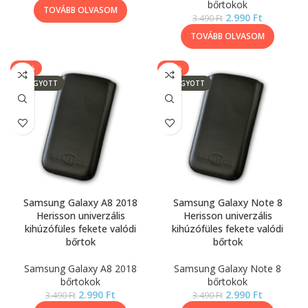
bőrtokok
TOVÁBB OLVASOM
2.990
Ft
3.490
Ft
TOVÁBB OLVASOM
-14%
-14%
ELFOGYOTT
ELFOGYOTT
Samsung Galaxy A8 2018
Samsung Galaxy Note 8
Herisson univerzális
Herisson univerzális
kihúzófüles fekete valódi
kihúzófüles fekete valódi
bőrtok
bőrtok
Samsung Galaxy A8 2018
Samsung Galaxy Note 8
bőrtokok
bőrtokok
2.990
Ft
2.990
Ft
3.490
Ft
3.490
Ft