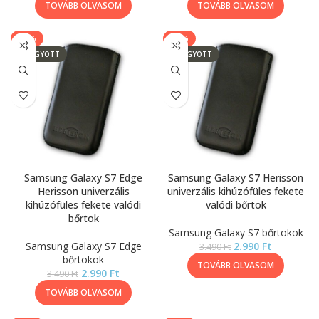
TOVÁBB OLVASOM
TOVÁBB OLVASOM
-14%
-14%
ELFOGYOTT
ELFOGYOTT
Samsung Galaxy S7 Edge
Samsung Galaxy S7 Herisson
Herisson univerzális
univerzális kihúzófüles fekete
kihúzófüles fekete valódi
valódi bőrtok
bőrtok
Samsung Galaxy S7 bőrtokok
Samsung Galaxy S7 Edge
2.990
Ft
3.490
Ft
bőrtokok
TOVÁBB OLVASOM
2.990
Ft
3.490
Ft
TOVÁBB OLVASOM