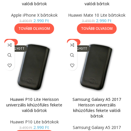
valódi bőrtok
valódi bőrtok
Apple iPhone X bőrtokok
Huawei Mate 10 Lite bőrtokok
2.990
Ft
2.990
Ft
3.490
Ft
3.490
Ft
TOVÁBB OLVASOM
TOVÁBB OLVASOM
-14%
-14%
ELFOGYOTT
ELFOGYOTT
Huawei P10 Lite Herisson
Samsung Galaxy A5 2017
univerzális kihúzófüles fekete
Herisson univerzális
valódi bőrtok
kihúzófüles fekete valódi
bőrtok
Huawei P10 Lite bőrtokok
2.990
Ft
Samsung Galaxy A5 2017
3.490
Ft