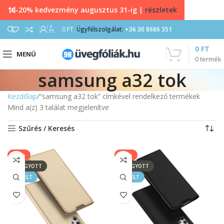
10-20% kedvezmény augusztus 31-ig |
részletek
0
0
FT
Ügyfélszolgálat:
+36 30 8686 351
0
FT
MENÜ
0
termék
samsung a32 tok
Kezdőlap
“samsung a32 tok” címkével rendelkező termékek
Mind a(z) 3 találat megjelenítve
Szűrés / Keresés
-17%
-17%
ELFOGYOTT
ELFOGYOTT
KIEMELT
KIEMELT