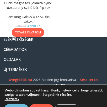
Ducis mágneses „oldalra nyíló”
rózsaarany színű bőr flip tok
Samsung Galaxy A32 5G flip
tokok
4.990
Ft
5.990
Ft
TOVÁBB OLVASOM
ELÉRHETŐSÉGEK
CÉGADATOK
OLDALAK
ÚJ TERMÉKEK
ÜvegFóliák.hu
2026 Minden jog fenntartva |
Készítette:
Gasztro Net Kft.
Weboldalunkon sütiket használunk, melyek célja, hogy teljesebb
szolgáltatást nyújtsunk látogatóink részére.
Részletek
0