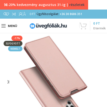
10-20% kedvezmény augusztus 31-ig |
részletek
0
0
FT
Ügyfélszolgálat:
+36 30 8686 351
0
FT
MENÜ
0
termék
-17%
ELFOGYOTT
KIEMELT