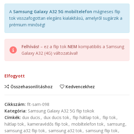
A
Samsung Galaxy A32 5G mobiltelefon
mágneses flip
tok visszafogottan elegáns kialakítású, amelyről sugárzik a
prémium minőség!
Felhívás!
– ez a flip tok
NEM
kompatibilis a Samsung
Galaxy A32 (4G) változatával!
Elfogyott
Összehasonlításhoz
Kedvencekhez
Cikkszám:
flt-sam-098
Kategória:
Samsung Galaxy A32 5G flip tokok
Címkék:
dux ducis
,
dux ducis tok
,
flip hátlap tok
,
flip tok
,
hátlap tok
,
kameravédős flip tok
,
mobiltelefon tok
,
samsung
,
samsung a32 flip tok
,
samsung a32 tok
,
samsung flip tok
,