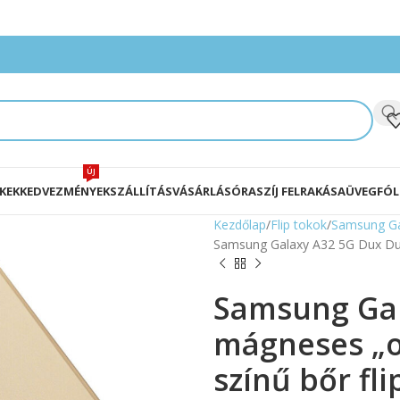
ÚJ
KEK
KEDVEZMÉNYEK
SZÁLLÍTÁS
VÁSÁRLÁS
ÓRASZÍJ FELRAKÁSA
ÜVEGFÓL
Kezdőlap
Flip tokok
Samsung Gal
Samsung Galaxy A32 5G Dux Ducis
Samsung Gal
mágneses „ol
színű bőr fli