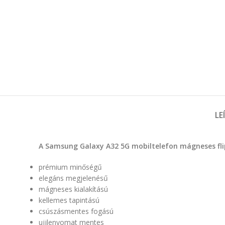
LE
A Samsung Galaxy A32 5G mobiltelefon mágneses flip 
prémium minőségű
elegáns megjelenésű
mágneses kialakítású
kellemes tapintású
csúszásmentes fogású
ujjlenyomat mentes