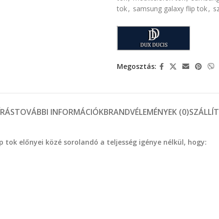
tok
,
samsung galaxy flip tok
,
sz
Megosztás:
ÍRÁS
TOVÁBBI INFORMÁCIÓK
BRAND
VÉLEMÉNYEK (0)
SZÁLLÍ
tok előnyei közé sorolandó a teljesség igénye nélkül, hogy: