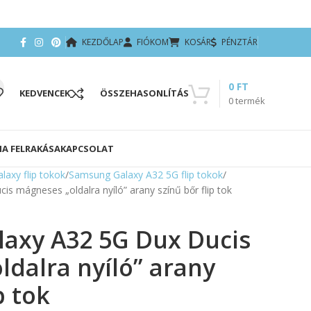
KEZDŐLAP
FIÓKOM
KOSÁR
PÉNZTÁR
0
FT
KEDVENCEK
ÖSSZEHASONLÍTÁS
0
termék
IA FELRAKÁSA
KAPCSOLAT
axy flip tokok
Samsung Galaxy A32 5G flip tokok
 mágneses „oldalra nyíló” arany színű bőr flip tok
axy A32 5G Dux Ducis
dalra nyíló” arany
p tok