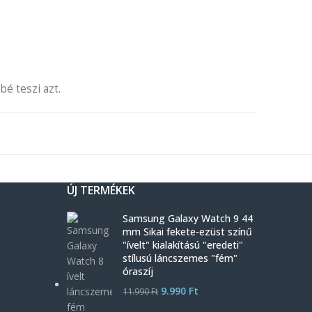
é teszi azt.
ÚJ TERMÉKEK
Samsung Galaxy Watch 9 44
mm Sikai fekete-ezüst színű
"ívelt" kialakítású "eredeti"
stílusú láncszemes "fém"
óraszíj
9.990
Ft
11.990
Ft