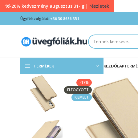
10-20% kedvezmény augusztus 31-ig |
részletek
Ügyfélszolgálat:
+36 30 8686 351
TERMÉKEK
KEZDŐLAP
TERMÉ
-17%
ELFOGYOTT
KIEMELT