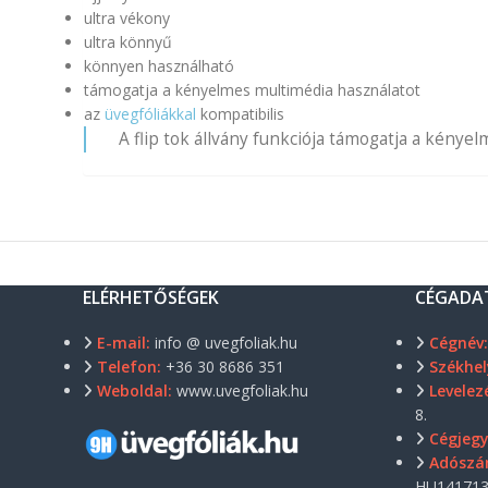
ultra vékony
ultra könnyű
könnyen használható
támogatja a kényelmes multimédia használatot
az
üvegfóliákkal
kompatibilis
A flip tok állvány funkciója támogatja a kénye
ELÉRHETŐSÉGEK
CÉGADA
E-mail:
info @ uvegfoliak.hu
Cégnév
Telefon:
+36 30 8686 351
Székhel
Weboldal:
www.uvegfoliak.hu
Levelezé
8.
Cégjeg
Adószá
HU141713