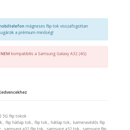
obiltelefon
mágneses flip tok visszafogottan
 sugárzik a prémium minőség!
k
NEM
kompatibilis a Samsung Galaxy A32 (4G)
Kedvencekhez
 5G flip tokok
ok
,
flip hátlap tok
,
flip tok
,
hátlap tok
,
kameravédős flip
g
,
samsung a32 flip tok
,
samsung a32 tok
,
samsung flip