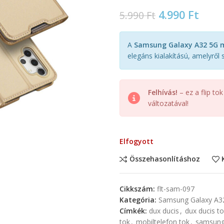
4.990
Ft
5.990
Ft
A
Samsung Galaxy A32 5G m
elegáns kialakítású, amelyről
Felhívás!
– ez a flip to
változatával!
Elfogyott
Összehasonlításhoz
Cikkszám:
flt-sam-097
Kategória:
Samsung Galaxy A32
Címkék:
dux ducis
,
dux ducis t
tok
,
mobiltelefon tok
,
samsun