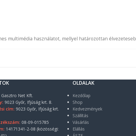
lmes multimédia használatot, mellyel határozottan élvezetesebb
TOK
OLDALAK
:
Gasztro Net Kft.
Kezdőlap
y:
9023 Győr, Ifjúság krt. 8.
Shop
si cím:
9023 Győr, Ifjúság krt.
Kedvezmények
Szállítás
yzékszám:
08-09-015785
Vásárlás
m:
14171341-2-08 (közösségi:
Elállás
41)
ÁSZF