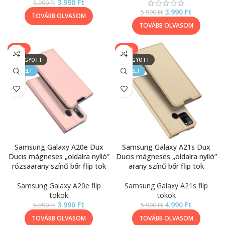
3.990
Ft
5.990
Ft
3.990
Ft
5.990
Ft
TOVÁBB OLVASOM
TOVÁBB OLVASOM
-33%
-17%
ELFOGYOTT
ELFOGYOTT
KIEMELT
KIEMELT
Samsung Galaxy A20e Dux
Samsung Galaxy A21s Dux
Ducis mágneses „oldalra nyíló”
Ducis mágneses „oldalra nyíló”
rózsaarany színű bőr flip tok
arany színű bőr flip tok
Samsung Galaxy A20e flip
Samsung Galaxy A21s flip
tokok
tokok
3.990
Ft
4.990
Ft
5.990
Ft
5.990
Ft
TOVÁBB OLVASOM
TOVÁBB OLVASOM