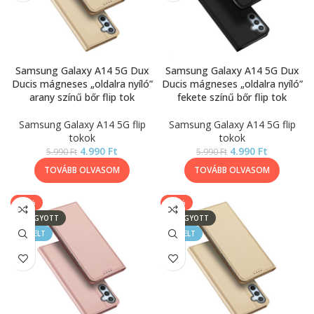
Samsung Galaxy A14 5G Dux
Samsung Galaxy A14 5G Dux
Ducis mágneses „oldalra nyíló”
Ducis mágneses „oldalra nyíló”
arany színű bőr flip tok
fekete színű bőr flip tok
Samsung Galaxy A14 5G flip
Samsung Galaxy A14 5G flip
tokok
tokok
4.990
Ft
4.990
Ft
5.990
Ft
5.990
Ft
TOVÁBB OLVASOM
TOVÁBB OLVASOM
-17%
-17%
ELFOGYOTT
ELFOGYOTT
KIEMELT
KIEMELT