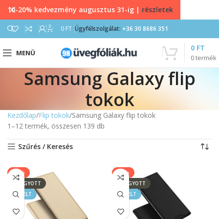
10-20% kedvezmény augusztus 31-ig |
részletek
0
0
FT
Ügyfélszolgálat:
+36 30 8686 351
0
FT
MENÜ
0
termék
Samsung Galaxy flip
tokok
Kezdőlap
Flip tokok
Samsung Galaxy flip tokok
1–12 termék, összesen 139 db
Szűrés / Keresés
-17%
-17%
ELFOGYOTT
ELFOGYOTT
KIEMELT
KIEMELT