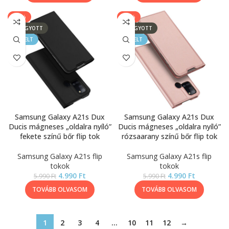
-17%
-17%
ELFOGYOTT
ELFOGYOTT
KIEMELT
KIEMELT
Samsung Galaxy A21s Dux
Samsung Galaxy A21s Dux
Ducis mágneses „oldalra nyíló”
Ducis mágneses „oldalra nyíló”
fekete színű bőr flip tok
rózsaarany színű bőr flip tok
Samsung Galaxy A21s flip
Samsung Galaxy A21s flip
tokok
tokok
4.990
Ft
4.990
Ft
5.990
Ft
5.990
Ft
TOVÁBB OLVASOM
TOVÁBB OLVASOM
1
2
3
4
…
10
11
12
→