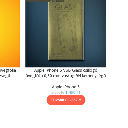
üvegfólia
Apple iPhone 5 VSB Glass csillogó
ységű
üvegfólia 0,30 mm vastag 9H keménységű
Apple iPhone 5
1.490
Ft
2.990
Ft
TOVÁBB OLVASOM