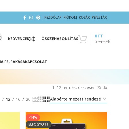
KEZDŐLAP
FIÓKOM
KOSÁR
PÉNZTÁR
0
FT
KEDVENCEK
ÖSSZEHASONLÍTÁS
0
termék
IA FELRAKÁSA
KAPCSOLAT
1–12 termék, összesen 75 db
8
12
16
20
-14%
ELFOGYOTT