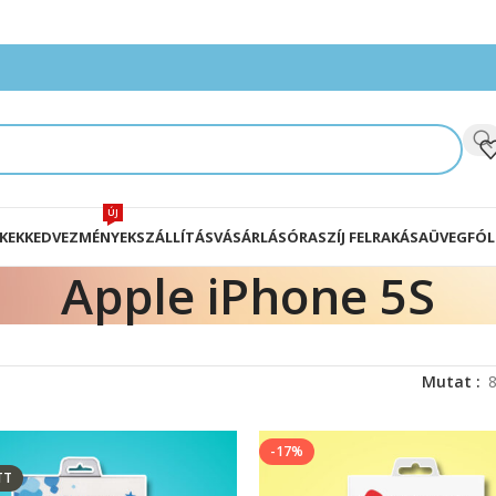
ÚJ
KEK
KEDVEZMÉNYEK
SZÁLLÍTÁS
VÁSÁRLÁS
ÓRASZÍJ FELRAKÁSA
ÜVEGFÓL
Apple iPhone 5S
Mutat
-17%
TT