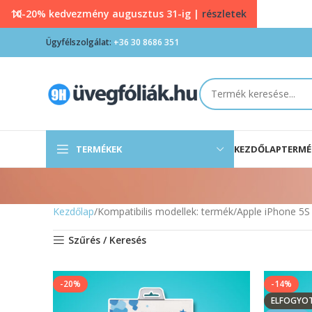
10-20% kedvezmény augusztus 31-ig |
részletek
Ügyfélszolgálat:
+36 30 8686 351
TERMÉKEK
KEZDŐLAP
TERMÉ
Kezdőlap
Kompatibilis modellek: termék
Apple iPhone 5S
Szűrés / Keresés
-20%
-14%
ELFOGYO