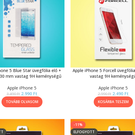
hone 5 Blue Star üvegfólia elő +
Apple iPhone 5 Forcell üvegfól
0,30 mm vastag 9H keménységű
vastag 9H keménység
Apple iPhone 5
Apple iPhone 5
2.990
Ft
2.490
Ft
3.490
Ft
2.990
Ft
TOVÁBB OLVASOM
KOSÁRBA TESZEM
-11%
TT
ELFOGYOTT