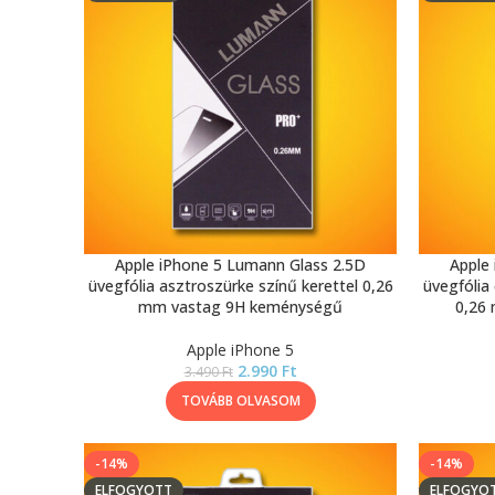
Apple iPhone 5 Lumann Glass 2.5D
Apple
üvegfólia asztroszürke színű kerettel 0,26
üvegfólia 
mm vastag 9H keménységű
0,26
Apple iPhone 5
2.990
Ft
3.490
Ft
TOVÁBB OLVASOM
-14%
-14%
ELFOGYOTT
ELFOGYO