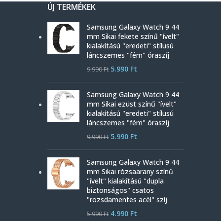
ÚJ TERMÉKEK
Samsung Galaxy Watch 9 44
mm Sikai fekete színű "ívelt"
kialakítású "eredeti" stílusú
láncszemes "fém" óraszíj
5.990
Ft
9.990
Ft
Samsung Galaxy Watch 9 44
mm Sikai ezüst színű "ívelt"
kialakítású "eredeti" stílusú
láncszemes "fém" óraszíj
5.990
Ft
9.990
Ft
Samsung Galaxy Watch 9 44
mm Sikai rózsaarany színű
"ívelt" kialakítású "dupla
biztonságos" csatos
"rozsdamentes acél" szíj
4.990
Ft
5.990
Ft