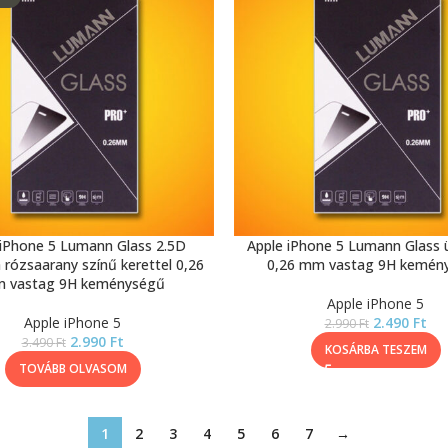
 iPhone 5 Lumann Glass 2.5D
Apple iPhone 5 Lumann Glass 
a rózsaarany színű kerettel 0,26
0,26 mm vastag 9H kemén
 vastag 9H keménységű
Apple iPhone 5
Apple iPhone 5
2.490
Ft
2.990
Ft
2.990
Ft
3.490
Ft
KOSÁRBA TESZEM
TOVÁBB OLVASOM
1
2
3
4
5
6
7
→