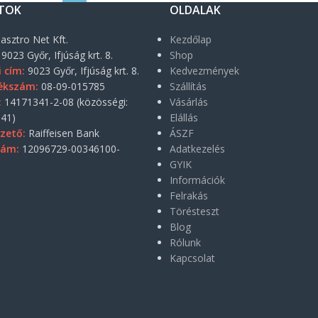
TOK
OLDALAK
asztro Net Kft.
Kezdőlap
9023 Győr, Ifjúság krt. 8.
Shop
i cím:
9023 Győr, Ifjúság krt. 8.
Kedvezmények
ékszám:
08-09-015785
Szállítás
:
14171341-2-08 (közösségi:
Vásárlás
41)
Elállás
zető:
Raiffeisen Bank
ÁSZF
zám:
12096729-00346100-
Adatkezelés
GYIK
Információk
Felrakás
Törésteszt
Blog
Rólunk
Kapcsolat