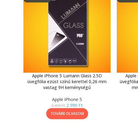
Apple iPhone 5 Lumann Glass 2.5D
Apple
üvegfólia ezüst színű kerettel 0,26 mm
üvegfóli
vastag 9H keménységű
mm
Apple iPhone 5
2.990
Ft
3.490
Ft
TOVÁBB OLVASOM