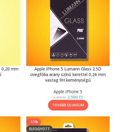
ia 0,20 mm
Apple iPhone 5 Lumann Glass 2.5D
ű
üvegfólia arany színű kerettel 0,26 mm
vastag 9H keménységű
Apple iPhone 5
2.990
Ft
3.490
Ft
TOVÁBB OLVASOM
-11%
ELFOGYOTT