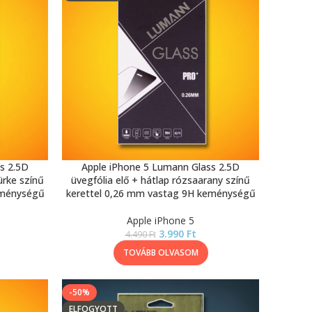
s 2.5D
Apple iPhone 5 Lumann Glass 2.5D
ürke színű
üvegfólia elő + hátlap rózsaarany színű
eménységű
kerettel 0,26 mm vastag 9H keménységű
Apple iPhone 5
3.990
Ft
4.490
Ft
TOVÁBB OLVASOM
-50%
ELFOGYOTT