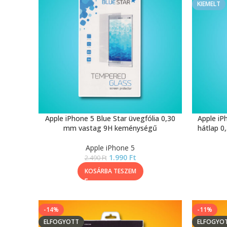
KIEMELT
Apple iPhone 5 Blue Star üvegfólia 0,30
Apple iP
mm vastag 9H keménységű
hátlap 
Apple iPhone 5
1.990
Ft
2.490
Ft
KOSÁRBA TESZEM
-14%
-11%
ELFOGYOTT
ELFOGYO