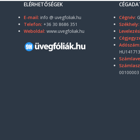
ELÉRHETŐSÉGEK
CÉGADA
E-mail:
info @ uvegfoliak.hu
Cégnév:
G
Telefon:
+36 30 8686 351
Székhely:
Weboldal:
www.uvegfoliak.hu
Levelezés
Cégjegyz
Adószám
HU141713
Számlave
Számlas
00100003