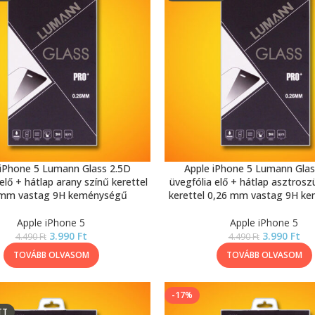
 iPhone 5 Lumann Glass 2.5D
Apple iPhone 5 Lumann Glas
elő + hátlap arany színű kerettel
üvegfólia elő + hátlap asztrosz
 mm vastag 9H keménységű
kerettel 0,26 mm vastag 9H k
Apple iPhone 5
Apple iPhone 5
3.990
Ft
3.990
Ft
4.490
Ft
4.490
Ft
TOVÁBB OLVASOM
TOVÁBB OLVASOM
-17%
TT