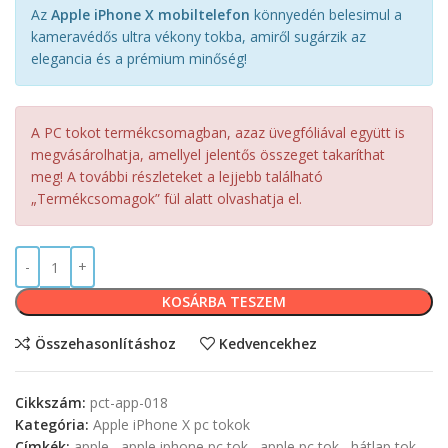
Az
Apple iPhone X mobiltelefon
könnyedén belesimul a
kameravédős ultra vékony tokba, amiről sugárzik az
elegancia és a prémium minőség!
A PC tokot termékcsomagban, azaz üvegfóliával együtt is
megvásárolhatja, amellyel jelentős összeget takaríthat
meg! A további részleteket a lejjebb található
„Termékcsomagok” fül alatt olvashatja el.
KOSÁRBA TESZEM
Összehasonlításhoz
Kedvencekhez
Cikkszám:
pct-app-018
Kategória:
Apple iPhone X pc tokok
Címkék:
apple
,
apple iphone pc tok
,
apple pc tok
,
hátlap tok
,