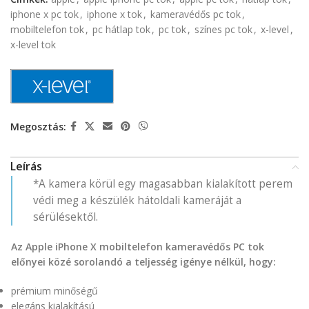
iphone x pc tok
,
iphone x tok
,
kameravédős pc tok
,
mobiltelefon tok
,
pc hátlap tok
,
pc tok
,
színes pc tok
,
x-level
,
x-level tok
Megosztás:
Leírás
*A kamera körül egy magasabban kialakított perem
védi meg a készülék hátoldali kameráját a
sérülésektől.
Az Apple iPhone X mobiltelefon kameravédős PC tok
előnyei közé sorolandó a teljesség igénye nélkül, hogy:
prémium minőségű
elegáns kialakítású