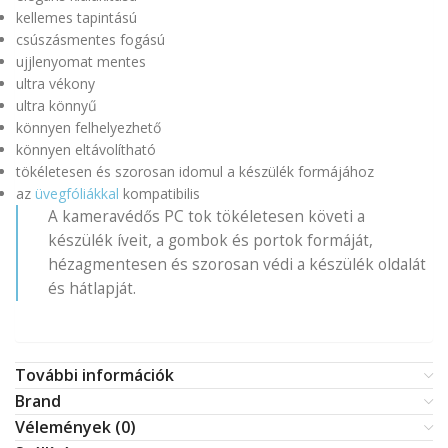
kellemes tapintású
csúszásmentes fogású
ujjlenyomat mentes
ultra vékony
ultra könnyű
könnyen felhelyezhető
könnyen eltávolítható
tökéletesen és szorosan idomul a készülék formájához
az
üvegfóliákkal
kompatibilis
A kameravédős PC tok tökéletesen követi a
készülék íveit, a gombok és portok formáját,
hézagmentesen és szorosan védi a készülék oldalát
és hátlapját.
További információk
Brand
Vélemények (0)