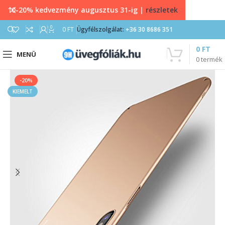
10-20% kedvezmény augusztus 31-ig |
részletek
0
0
FT
Ügyfélszolgálat:
+36 30 8686 351
0
FT
MENÜ
0
termék
-20%
KIEMELT