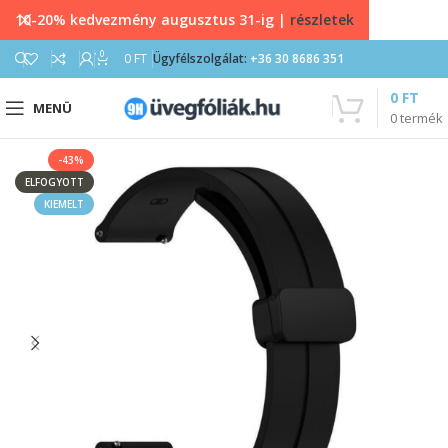
10-20% kedvezmény augusztus 31-ig |
részletek
0
0
FT
Ügyfélszolgálat:
+36 30 8686 351
0
FT
MENÜ
0
termék
-43%
ELFOGYOTT
KIEMELT