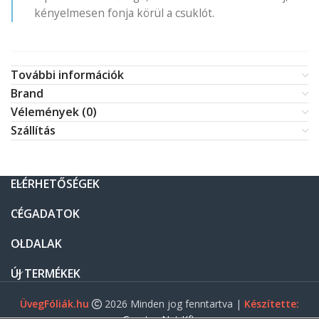
kényelmesen fonja körül a csuklót.
További információk
Brand
Vélemények (0)
Szállítás
ELÉRHETŐSÉGEK
CÉGADATOK
OLDALAK
ÚJ TERMÉKEK
ÜvegFóliák.hu
2026 Minden jog fenntartva |
Készítette: