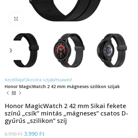
Nagyítás
Kezdőlap
Okosóra szíjak
Huawei
Honor MagicWatch 2 42 mm mágneses szilikon szíjak
Honor MagicWatch 2 42 mm Sikai fekete
színű „csík” mintás „mágneses” csatos D-
gyűrűs „szilikon” szíj
3.990
Ft
6.990
Ft