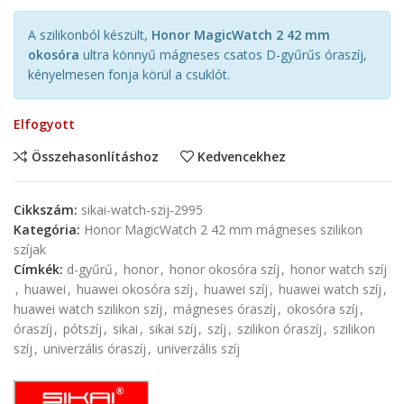
A szilikonból készült,
Honor MagicWatch 2 42 mm
okosóra
ultra könnyű mágneses csatos D-gyűrűs óraszíj,
kényelmesen fonja körül a csuklót.
Elfogyott
Összehasonlításhoz
Kedvencekhez
Cikkszám:
sikai-watch-szij-2995
Kategória:
Honor MagicWatch 2 42 mm mágneses szilikon
szíjak
Címkék:
d-gyűrű
,
honor
,
honor okosóra szíj
,
honor watch szíj
,
huawei
,
huawei okosóra szíj
,
huawei szíj
,
huawei watch szíj
,
huawei watch szilikon szíj
,
mágneses óraszíj
,
okosóra szíj
,
óraszíj
,
pótszíj
,
sikai
,
sikai szíj
,
szíj
,
szilikon óraszíj
,
szilikon
szíj
,
univerzális óraszíj
,
univerzális szíj