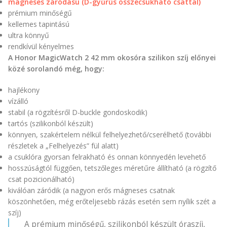
mágneses záródású (D-gyűrűs összecsukható csattal)
prémium minőségű
kellemes tapintású
ultra könnyű
rendkívül kényelmes
A Honor MagicWatch 2 42 mm okosóra szilikon szíj előnyei
közé sorolandó még, hogy:
hajlékony
vízálló
stabil (a rögzítésről D-buckle gondoskodik)
tartós (szilikonból készült)
könnyen, szakértelem nélkül felhelyezhető/cserélhető (további
részletek a „Felhelyezés” fül alatt)
a csuklóra gyorsan felrakható és onnan könnyedén levehető
hosszúságtól függően, tetszőleges méretűre állítható (a rögzítő
csat pozicionálható)
kiválóan záródik (a nagyon erős mágneses csatnak
köszönhetően, még erőteljesebb rázás esetén sem nyílik szét a
szíj)
A prémium minőségű, szilikonból készült óraszíj,