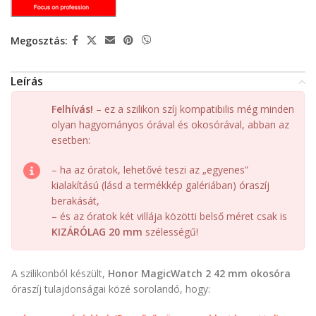
Megosztás:
Leírás
Felhívás!
– ez a szilikon szíj kompatibilis még minden
olyan hagyományos órával és okosórával, abban az
esetben:
– ha az óratok, lehetővé teszi az „egyenes”
kialakítású (lásd a termékkép galériában) óraszíj
berakását,
– és az óratok két villája közötti belső méret csak is
KIZÁRÓLAG 20 mm
szélességű!
A szilikonból készült,
Honor MagicWatch 2 42 mm okosóra
óraszíj tulajdonságai közé sorolandó, hogy: