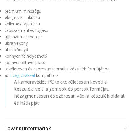
prémium minőségű
elegáns kialakítású
kellemes tapintású
csúszásmentes fogású
ujjlenyomat mentes
ultra vékony
ultra könnyű
könnyen felhelyezhető
könnyen eltávolítható
tökéletesen és szorosan idomul a készülék formájához
az
üvegfóliákkal
kompatibilis
A kameravédős PC tok tökéletesen követi a
készülék íveit, a gombok és portok formáját,
hézagmentesen és szorosan védi a készülék oldalát
és hátlapját.
További információk