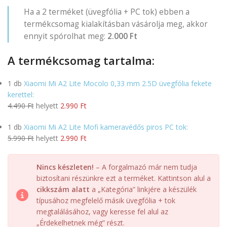
Ha a 2 terméket (üvegfólia + PC tok) ebben a
termékcsomag kialakításban vásárolja meg, akkor
ennyit spórolhat meg:
2.000 Ft
A termékcsomag tartalma:
1 db
Xiaomi Mi A2 Lite Mocolo 0,33 mm 2.5D üvegfólia fekete
kerettel:
4.490 Ft
helyett
2.990 Ft
1 db
Xiaomi Mi A2 Lite Mofi kameravédős piros PC tok:
5.990 Ft
helyett
2.990 Ft
Nincs készleten!
– A forgalmazó már nem tudja
biztosítani részünkre ezt a terméket. Kattintson alul a
cikkszám alatt
a „Kategória” linkjére a készülék
típusához megfelelő másik üvegfólia + tok
megtalálásához, vagy keresse fel alul az
„Érdekelhetnek még” részt.