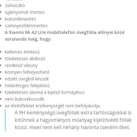
zsírtaszító
ujjlenyomat mentes
buborékmentes
szennyeződésmentes
A Xiaomi Mi A2 Lite mobiltelefon üvegfólia előnyei közé
sorolandó még, hogy:
kellemes érintésű
tökéletesen átlátszó
rendkívül vékony
könnyen felhelyezhető
edzett üvegből készült
többréteges felépítésű
tökéletesen idomul a kijelző formájához
nem buborékosodik
az érintőfelület érzékenységét nem befolyásolja
A 9H keménységű üvegfóliák extra tartósságukkal is
kitűnnek a hagyományos műanyag kijelzővédő fóliák
közül, mivel nem kell néhány havonta cserélni őket.