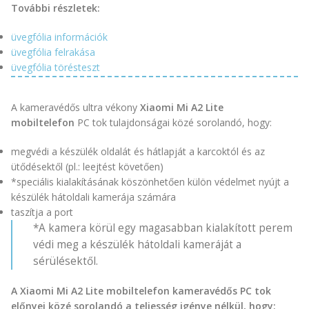
További részletek:
üvegfólia információk
üvegfólia felrakása
üvegfólia törésteszt
A kameravédős ultra vékony
Xiaomi Mi A2 Lite
mobiltelefon
PC tok tulajdonságai közé sorolandó, hogy:
megvédi a készülék oldalát és hátlapját a karcoktól és az
ütődésektől (pl.: leejtést követően)
*speciális kialakításának köszönhetően külön védelmet nyújt a
készülék hátoldali kamerája számára
taszítja a port
*A kamera körül egy magasabban kialakított perem
védi meg a készülék hátoldali kameráját a
sérülésektől.
A Xiaomi Mi A2 Lite mobiltelefon kameravédős PC tok
előnyei közé sorolandó a teljesség igénye nélkül, hogy: