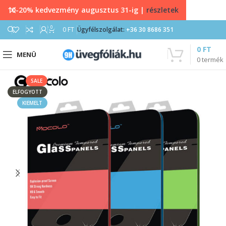
10-20% kedvezmény augusztus 31-ig |
részletek
0
0
FT
Ügyfélszolgálat:
+36 30 8686 351
0
FT
MENÜ
0
termék
SALE
ELFOGYOTT
KIEMELT