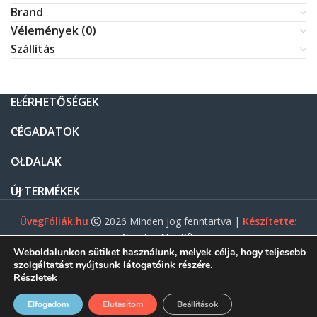
Brand
Vélemények (0)
Szállítás
ELÉRHETŐSÉGEK
CÉGADATOK
OLDALAK
ÚJ TERMÉKEK
ÜvegFóliák.hu
2026 Minden jog fenntartva |
Készítette:
Gasztro Net Kft.
Weboldalunkon sütiket használunk, melyek célja, hogy teljesebb
szolgáltatást nyújtsunk látogatóink részére.
Részletek
0
Elfogadom
Elutasítom
Beállítások