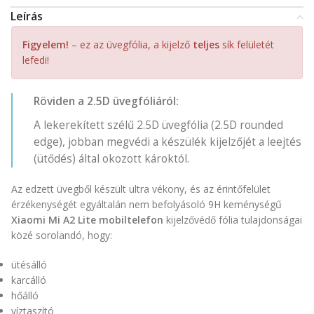
Leírás
Figyelem!
– ez az üvegfólia, a kijelző
teljes
sík felületét
lefedi!
Röviden a 2.5D üvegfóliáról:
A lekerekített szélű 2.5D üvegfólia (2.5D rounded
edge), jobban megvédi a készülék kijelzőjét a leejtés
(ütődés) által okozott károktól.
Az edzett üvegből készült ultra vékony, és az érintőfelület
érzékenységét egyáltalán nem befolyásoló 9H keménységű
Xiaomi Mi A2 Lite mobiltelefon
kijelzővédő fólia tulajdonságai
közé sorolandó, hogy:
ütésálló
karcálló
hőálló
víztaszító