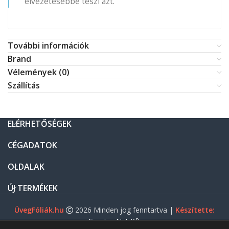
élvezetesebbé teszi azt.
További információk
Brand
Vélemények (0)
Szállítás
ELÉRHETŐSÉGEK
CÉGADATOK
OLDALAK
ÚJ TERMÉKEK
ÜvegFóliák.hu
2026 Minden jog fenntartva |
Készítette:
Gasztro Net Kft.