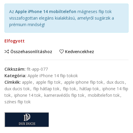
Az
Apple iPhone 14 mobiltelefon
mágneses flip tok
visszafogottan elegáns kialakítású, amelyről sugárzik a
prémium minőség!
Elfogyott
Összehasonlításhoz
Kedvencekhez
Cikkszám:
flt-app-077
Kategória:
Apple iPhone 14 flip tokok
Címkék:
apple
,
apple flip tok
,
apple iphone flip tok
,
dux ducis
,
dux ducis tok
,
flip hátlap tok
,
flip tok
,
hátlap tok
,
iphone 14 flip
tok
,
iphone 14 tok
,
kameravédős flip tok
,
mobiltelefon tok
,
színes flip tok