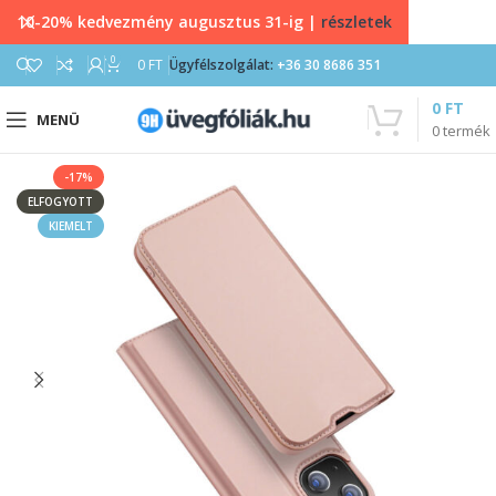
10-20% kedvezmény augusztus 31-ig |
részletek
0
0
FT
Ügyfélszolgálat:
+36 30 8686 351
0
FT
MENÜ
0
termék
-17%
ELFOGYOTT
KIEMELT