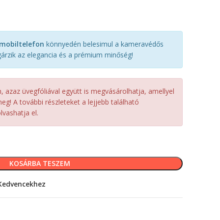
mobiltelefon
könnyedén belesimul a kameravédős
gárzik az elegancia és a prémium minőség!
azaz üvegfóliával együtt is megvásárolhatja, amellyel
eg! A további részleteket a lejjebb található
vashatja el.
KOSÁRBA TESZEM
Kedvencekhez