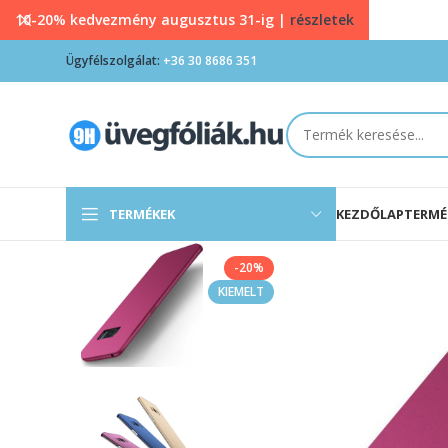
10-20% kedvezmény augusztus 31-ig |
részletek
Ügyfélszolgálat:
+36 30 8686 351
TERMÉKEK
KEZDŐLAP
TERMÉ
-20%
KIEMELT