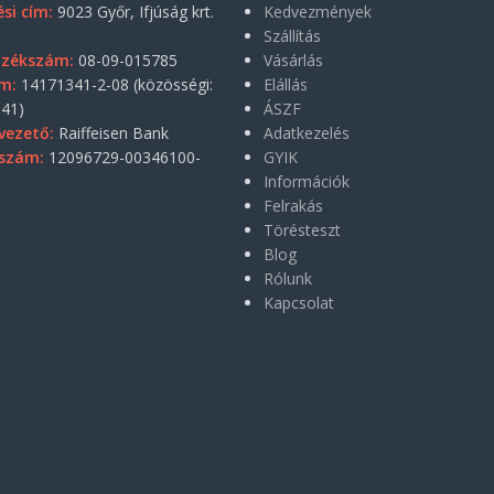
si cím:
9023 Győr, Ifjúság krt.
Kedvezmények
Szállítás
yzékszám:
08-09-015785
Vásárlás
m:
14171341-2-08 (közösségi:
Elállás
41)
ÁSZF
vezető:
Raiffeisen Bank
Adatkezelés
szám:
12096729-00346100-
GYIK
Információk
Felrakás
Törésteszt
Blog
Rólunk
Kapcsolat