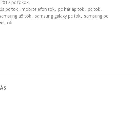
2017 pc tokok
s pc tok
,
mobiltelefon tok
,
pc hátlap tok
,
pc tok
,
samsung a5 tok
,
samsung galaxy pc tok
,
samsung pc
vel tok
TÁS