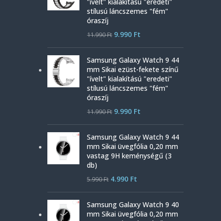
"ívelt" kialakítású "eredeti"
stílusú láncszemes "fém"
óraszíj
9.990
Ft
11.990
Ft
Samsung Galaxy Watch 9 44
mm Sikai ezüst-fekete színű
"ívelt" kialakítású "eredeti"
stílusú láncszemes "fém"
óraszíj
9.990
Ft
11.990
Ft
Samsung Galaxy Watch 9 44
mm Sikai üvegfólia 0,20 mm
vastag 9H keménységű (3
db)
4.990
Ft
5.990
Ft
Samsung Galaxy Watch 9 40
mm Sikai üvegfólia 0,20 mm