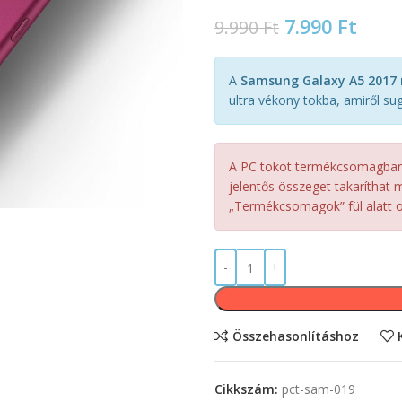
7.990
Ft
9.990
Ft
A
Samsung Galaxy A5 2017 
ultra vékony tokba, amiről su
A PC tokot termékcsomagban, 
jelentős összeget takaríthat m
„Termékcsomagok” fül alatt ol
Összehasonlításhoz
Cikkszám:
pct-sam-019