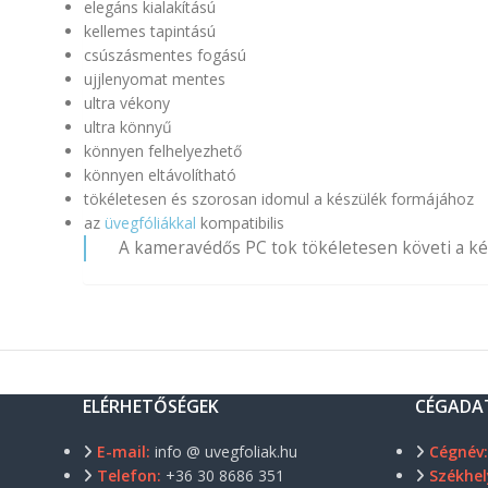
elegáns kialakítású
kellemes tapintású
csúszásmentes fogású
ujjlenyomat mentes
ultra vékony
ultra könnyű
könnyen felhelyezhető
könnyen eltávolítható
tökéletesen és szorosan idomul a készülék formájához
az
üvegfóliákkal
kompatibilis
A kameravédős PC tok tökéletesen követi a kés
ELÉRHETŐSÉGEK
CÉGADA
E-mail:
info @ uvegfoliak.hu
Cégnév
Telefon:
+36 30 8686 351
Székhel