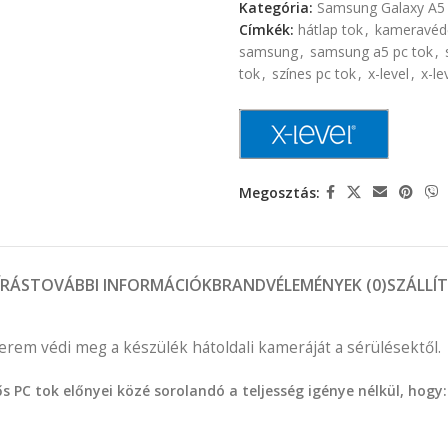
Kategória:
Samsung Galaxy A5 
Címkék:
hátlap tok
,
kameravédő
samsung
,
samsung a5 pc tok
,
tok
,
színes pc tok
,
x-level
,
x-le
Megosztás:
ÍRÁS
TOVÁBBI INFORMÁCIÓK
BRAND
VÉLEMÉNYEK (0)
SZÁLLÍ
rem védi meg a készülék hátoldali kameráját a sérülésektől.
PC tok előnyei közé sorolandó a teljesség igénye nélkül, hogy: