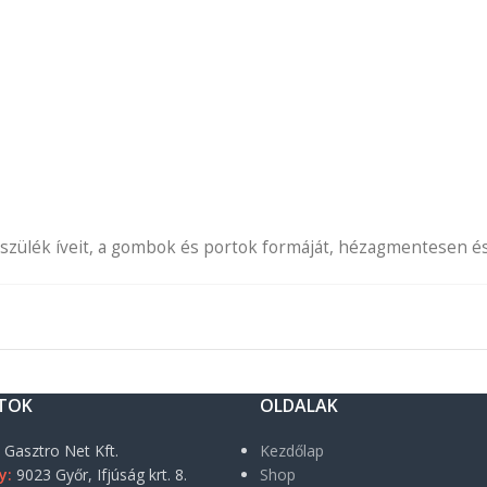
zülék íveit, a gombok és portok formáját, hézagmentesen és s
TOK
OLDALAK
:
Gasztro Net Kft.
Kezdőlap
y:
9023 Győr, Ifjúság krt. 8.
Shop