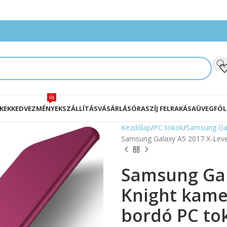
ÚJ
KEK
KEDVEZMÉNYEK
SZÁLLÍTÁS
VÁSÁRLÁS
ÓRASZÍJ FELRAKÁSA
ÜVEGFÓL
Kezdőlap
PC tokok
Samsung Gal
Samsung Galaxy A5 2017 X-Leve
Samsung Gal
Knight kame
bordó PC to