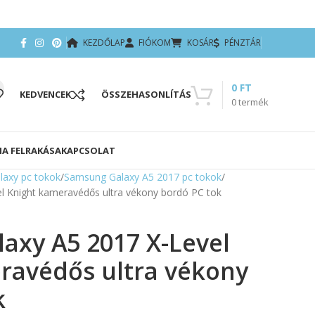
KEZDŐLAP
FIÓKOM
KOSÁR
PÉNZTÁR
0
FT
KEDVENCEK
ÖSSZEHASONLÍTÁS
0
termék
IA FELRAKÁSA
KAPCSOLAT
axy pc tokok
Samsung Galaxy A5 2017 pc tokok
l Knight kameravédős ultra vékony bordó PC tok
axy A5 2017 X-Level
ravédős ultra vékony
k