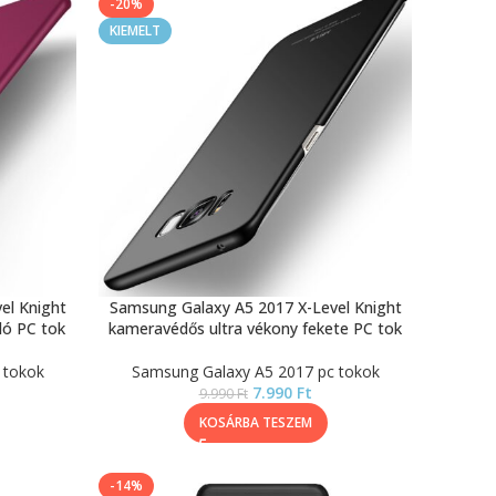
-20%
KIEMELT
el Knight
Samsung Galaxy A5 2017 X-Level Knight
dó PC tok
kameravédős ultra vékony fekete PC tok
 tokok
Samsung Galaxy A5 2017 pc tokok
7.990
Ft
9.990
Ft
KOSÁRBA TESZEM
-14%