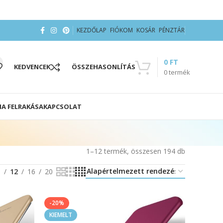
KEZDŐLAP
FIÓKOM
KOSÁR
PÉNZTÁR
0
FT
KEDVENCEK
ÖSSZEHASONLÍTÁS
0
termék
IA FELRAKÁSA
KAPCSOLAT
1–12 termék, összesen 194 db
8
12
16
20
-20%
KIEMELT