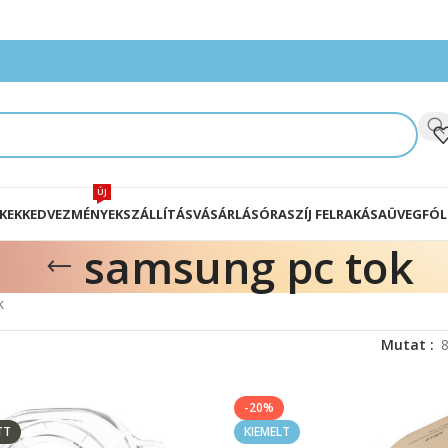
ÚJ
KEK
KEDVEZMÉNYEK
SZÁLLÍTÁS
VÁSÁRLÁS
ÓRASZÍJ FELRAKÁSA
ÜVEGFÓL
samsung pc tok
k
Mutat
-20%
TT
KIEMELT