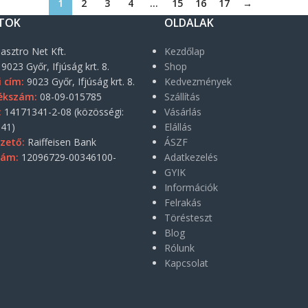
1
2
3
4
…
15
16
17
→
TOK
OLDALAK
asztro Net Kft.
Kezdőlap
9023 Győr, Ifjúság krt. 8.
Shop
i cím:
9023 Győr, Ifjúság krt. 8.
Kedvezmények
ékszám:
08-09-015785
Szállítás
:
14171341-2-08 (közösségi:
Vásárlás
41)
Elállás
zető:
Raiffeisen Bank
ÁSZF
zám:
12096729-00346100-
Adatkezelés
GYIK
Információk
Felrakás
Törésteszt
Blog
Rólunk
Kapcsolat