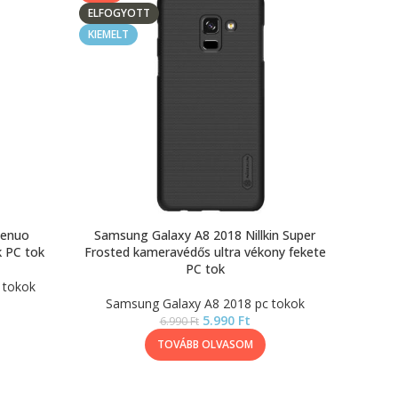
ELFOGYOTT
KIEMELT
Lenuo
Samsung Galaxy A8 2018 Nillkin Super
k PC tok
Frosted kameravédős ultra vékony fekete
PC tok
 tokok
Samsung Galaxy A8 2018 pc tokok
5.990
Ft
6.990
Ft
TOVÁBB OLVASOM