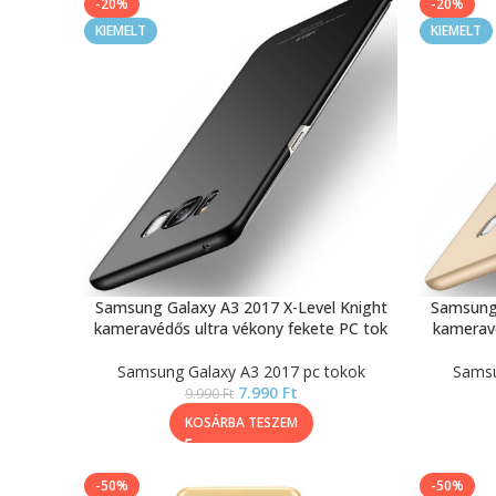
-20%
-20%
KIEMELT
KIEMELT
Samsung Galaxy A3 2017 X-Level Knight
Samsung 
kameravédős ultra vékony fekete PC tok
kameravé
Samsung Galaxy A3 2017 pc tokok
Samsu
7.990
Ft
9.990
Ft
KOSÁRBA TESZEM
-50%
-50%