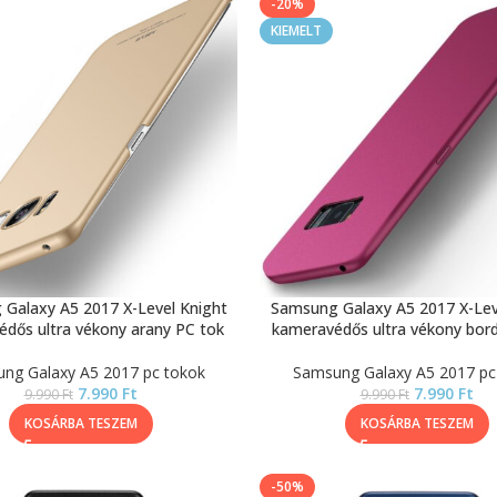
-20%
KIEMELT
Galaxy A5 2017 X-Level Knight
Samsung Galaxy A5 2017 X-Lev
dős ultra vékony arany PC tok
kameravédős ultra vékony bor
ng Galaxy A5 2017 pc tokok
Samsung Galaxy A5 2017 pc
7.990
Ft
7.990
Ft
9.990
Ft
9.990
Ft
KOSÁRBA TESZEM
KOSÁRBA TESZEM
-50%