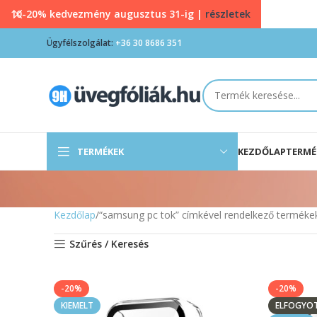
10-20% kedvezmény augusztus 31-ig |
részletek
Ügyfélszolgálat:
+36 30 8686 351
TERMÉKEK
KEZDŐLAP
TERMÉ
Kezdőlap
“samsung pc tok” címkével rendelkező terméke
Szűrés / Keresés
-20%
-20%
KIEMELT
ELFOGYO