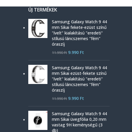
ÚJ TERMÉKEK
Samsung Galaxy Watch 9 44
mm Sikai fekete-ezüst színű
"ívelt" kialakítású "eredeti"
stílusú láncszemes "fém"
óraszíj
9.990
Ft
11.990
Ft
Samsung Galaxy Watch 9 44
mm Sikai ezüst-fekete színű
"ívelt" kialakítású "eredeti"
stílusú láncszemes "fém"
óraszíj
9.990
Ft
11.990
Ft
Samsung Galaxy Watch 9 44
mm Sikai üvegfólia 0,20 mm
vastag 9H keménységű (3
db)