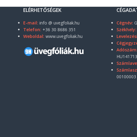
ELÉRHETŐSÉGEK
CÉGADA
E-mail:
info @ uvegfoliak.hu
Cégnév:
G
Telefon:
+36 30 8686 351
Székhely:
Weboldal:
www.uvegfoliak.hu
Levelezés
Cégjegyz
Adószám
HU141713
Számlave
Számlas
00100003