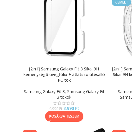
KIEMELT
[2in1] Samsung Galaxy Fit 3 Sikai 9H
[2in1] Sa
keménységű üvegfólia + átlátszó ütésálló
Sikai 9H 
PC tok
Samsung Galaxy Fit 3
,
Samsung Galaxy Fit
Samsun
3 tokok
Samsu
3.990
Ft
4.990
Ft
KOSÁRBA TESZEM