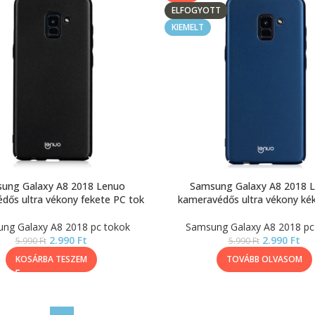
ELFOGYOTT
KIEMELT
ung Galaxy A8 2018 Lenuo
Samsung Galaxy A8 2018 
dős ultra vékony fekete PC tok
kameravédős ultra vékony ké
ng Galaxy A8 2018 pc tokok
Samsung Galaxy A8 2018 pc
2.990
Ft
2.990
Ft
5.990
Ft
5.990
Ft
KOSÁRBA TESZEM
TOVÁBB OLVASOM