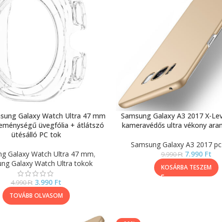
msung Galaxy Watch Ultra 47 mm
Samsung Galaxy A3 2017 X-Lev
keménységű üvegfólia + átlátszó
kameravédős ultra vékony ara
ütésálló PC tok
Samsung Galaxy A3 2017 pc
g Galaxy Watch Ultra 47 mm
,
7.990
Ft
9.990
Ft
ng Galaxy Watch Ultra tokok
KOSÁRBA TESZEM
3.990
Ft
4.990
Ft
TOVÁBB OLVASOM