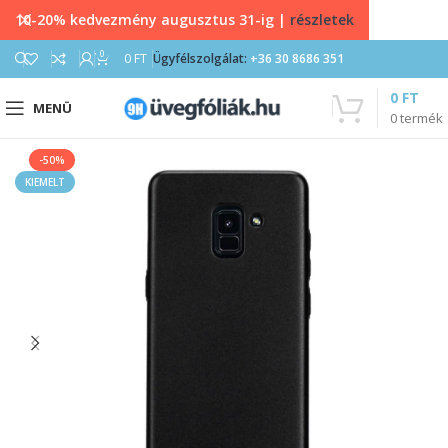
10-20% kedvezmény augusztus 31-ig |
részletek
0
0
FT
Ügyfélszolgálat:
+36 30 8686 351
0
FT
MENÜ
0
termék
-50%
KIEMELT