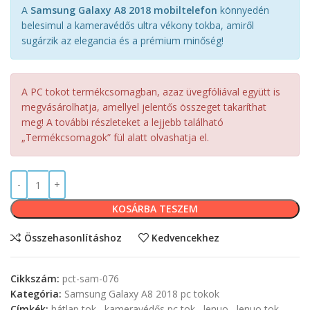
A
Samsung Galaxy A8 2018 mobiltelefon
könnyedén
belesimul a kameravédős ultra vékony tokba, amiről
sugárzik az elegancia és a prémium minőség!
A PC tokot termékcsomagban, azaz üvegfóliával együtt is
megvásárolhatja, amellyel jelentős összeget takaríthat
meg! A további részleteket a lejjebb található
„Termékcsomagok” fül alatt olvashatja el.
KOSÁRBA TESZEM
Összehasonlításhoz
Kedvencekhez
Cikkszám:
pct-sam-076
Kategória:
Samsung Galaxy A8 2018 pc tokok
Címkék:
hátlap tok
,
kameravédős pc tok
,
lenuo
,
lenuo tok
,