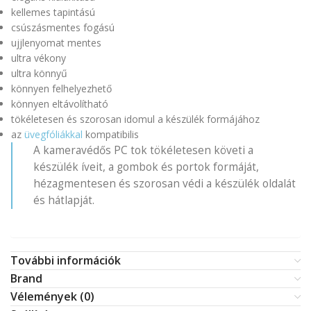
kellemes tapintású
csúszásmentes fogású
ujjlenyomat mentes
ultra vékony
ultra könnyű
könnyen felhelyezhető
könnyen eltávolítható
tökéletesen és szorosan idomul a készülék formájához
az
üvegfóliákkal
kompatibilis
A kameravédős PC tok tökéletesen követi a
készülék íveit, a gombok és portok formáját,
hézagmentesen és szorosan védi a készülék oldalát
és hátlapját.
További információk
Brand
Vélemények (0)