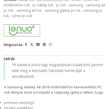
mobiltelefon tok
,
pc hátlap tok
,
pc tok
,
samsung
,
samsung a8
pc tok
,
samsung a8 tok
,
samsung galaxy pc tok
,
samsung pc
tok
,
színes pc tok
Megosztás:
Leírás
*A kamera körül egy magasabban kialakított perem
védi meg a készülék hátoldali kameráját a
sérülésektől.
A Samsung Galaxy A8 2018 mobiltelefon kameravédős PC
tok előnyei közé sorolandó a teljesség igénye nélkül, hogy:
prémium minőségű
elegáns kialakítású